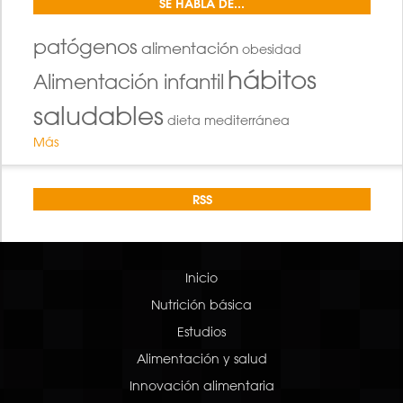
SE HABLA DE...
patógenos
alimentación
obesidad
hábitos
Alimentación infantil
saludables
dieta mediterránea
Más
RSS
Inicio
Nutrición básica
Estudios
Alimentación y salud
Innovación alimentaria