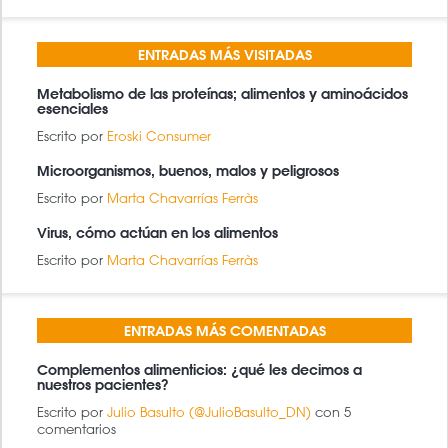
BÚSQUEDA
BUSCAR
ENTRADAS MÁS VISITADAS
Metabolismo de las proteínas; alimentos y aminoácidos
esenciales
Escrito por
Eroski Consumer
Microorganismos, buenos, malos y peligrosos
Escrito por
Marta Chavarrías Ferràs
Virus, cómo actúan en los alimentos
Escrito por
Marta Chavarrías Ferràs
ENTRADAS MÁS COMENTADAS
Complementos alimenticios: ¿qué les decimos a
nuestros pacientes?
Escrito por
Julio Basulto (@JulioBasulto_DN)
con 5
comentarios