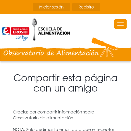
Pasar
Iniciar sesión
Registro
al
contenido
principal
Togg
navi
Compartir esta página
con un amigo
Gracias por compartir información sobre
Observatorio de alimentación.
NOTA: Solo pedimos tu email para que el receptor