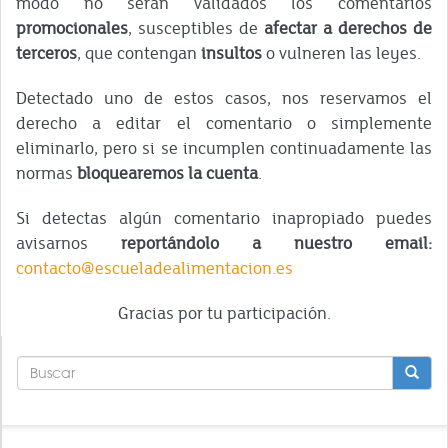
modo no serán validados los comentarios
promocionales
, susceptibles de
afectar a derechos de
terceros
, que contengan
insultos
o vulneren las leyes.
Detectado uno de estos casos, nos reservamos el
derecho a editar el comentario o simplemente
eliminarlo, pero si se incumplen continuadamente las
normas
bloquearemos la cuenta
.
Si detectas algún comentario inapropiado puedes
avisarnos
reportándolo a nuestro email:
contacto@escueladealimentacion.es
Gracias por tu participación.
FORMULARIO
DE
BÚSQUEDA
BUSCAR