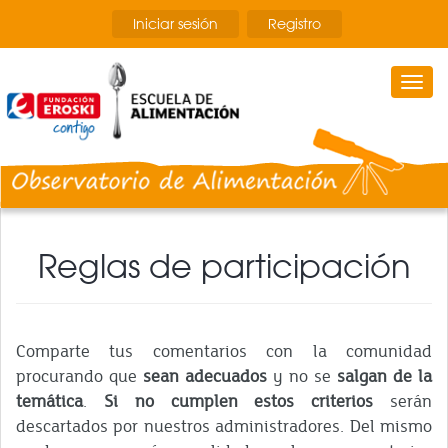
Pasar
Iniciar sesión
Registro
al
contenido
principal
Togg
navi
Reglas de participación
Comparte tus comentarios con la comunidad
procurando que
sean adecuados
y no se
salgan de la
temática
.
Si no cumplen estos criterios
serán
descartados por nuestros administradores. Del mismo