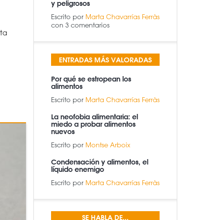
y peligrosos
Escrito por
Marta Chavarrías Ferràs
con 3 comentarios
ta
ENTRADAS MÁS VALORADAS
Por qué se estropean los
alimentos
Escrito por
Marta Chavarrías Ferràs
La neofobia alimentaria: el
miedo a probar alimentos
nuevos
Escrito por
Montse Arboix
Condensación y alimentos, el
líquido enemigo
Escrito por
Marta Chavarrías Ferràs
SE HABLA DE...