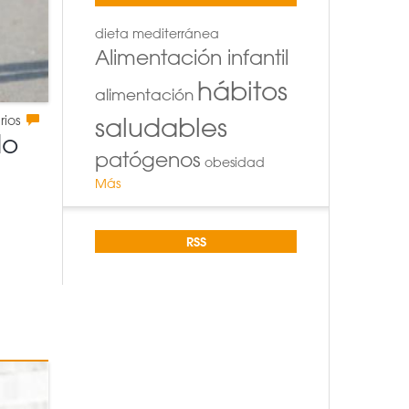
dieta mediterránea
Alimentación infantil
hábitos
alimentación
saludables
rios
do
patógenos
obesidad
Más
RSS