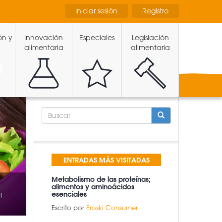
Iniciar sesión
Registro
ón y
Innovación
Especiales
Legislación
alimentaria
alimentaria
FORMULARIO
DE
BÚSQUEDA
BUSCAR
ENTRADAS MÁS VISITADAS
Metabolismo de las proteínas;
alimentos y aminoácidos
esenciales
l
Escrito por
Eroski Consumer