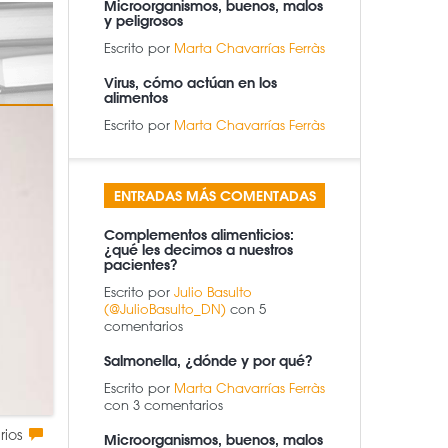
Microorganismos, buenos, malos
y peligrosos
Escrito por
Marta Chavarrías Ferràs
Virus, cómo actúan en los
alimentos
Escrito por
Marta Chavarrías Ferràs
ENTRADAS MÁS COMENTADAS
Complementos alimenticios:
¿qué les decimos a nuestros
pacientes?
Escrito por
Julio Basulto
(@JulioBasulto_DN)
con 5
comentarios
Salmonella, ¿dónde y por qué?
Escrito por
Marta Chavarrías Ferràs
con 3 comentarios
rios
Microorganismos, buenos, malos