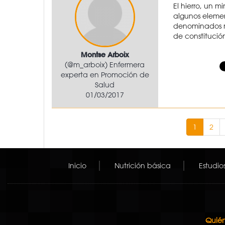
El hierro, un 
algunos elemen
denominados mi
de constitución
Montse Arboix
(@m_arboix) Enfermera
experta en Promoción de
Salud
01/03/2017
1
2
Inicio
Nutrición básica
Estudio
Quién