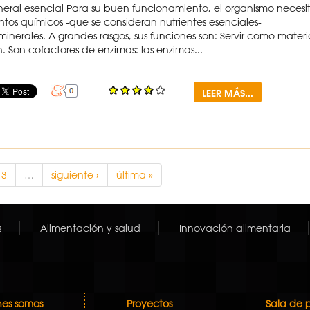
mineral esencial Para su buen funcionamiento, el organismo necesi
tos químicos -que se consideran nutrientes esenciales-
nerales. A grandes rasgos, sus funciones son: Servir como materi
. Son cofactores de enzimas: las enzimas...
LEER MÁS...
3
…
siguiente ›
última »
s
Alimentación y salud
Innovación alimentaria
es somos
Proyectos
Sala de 