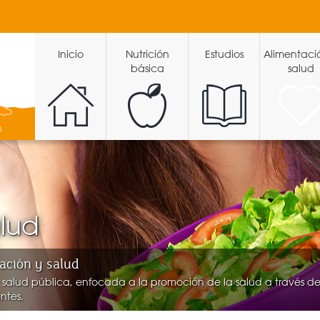
Inicio
Nutrición
Estudios
Alimentaci
básica
salud
alud
ación y salud
salud pública, enfocada a la promoción de la salud a través de
ntes.