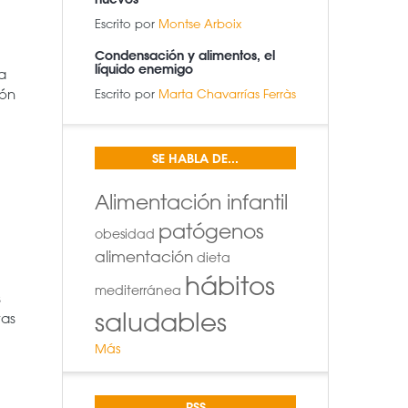
Escrito por
Montse Arboix
Condensación y alimentos, el
líquido enemigo
a
ión
Escrito por
Marta Chavarrías Ferràs
SE HABLA DE...
Alimentación infantil
patógenos
obesidad
alimentación
dieta
hábitos
mediterránea
s
saludables
ras
Más
RSS