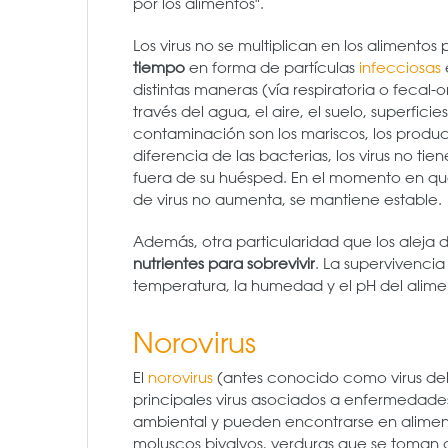
por los alimentos".
Los virus no se multiplican en los alimento
tiempo
en forma de partículas
infecciosas
distintas maneras (vía respiratoria o feca
través del agua, el aire, el suelo, superfic
contaminación son los mariscos, los produc
diferencia de las bacterias, los virus no t
fuera de su huésped. En el momento en qu
de virus no aumenta, se mantiene estable.
Además, otra particularidad que los aleja 
nutrientes para sobrevivir
. La supervivenci
temperatura, la humedad y el pH del alime
Norovirus
El
norovirus
(antes conocido como virus del t
principales virus asociados a enfermedades 
ambiental y pueden encontrarse en alime
moluscos bivalvos, verduras que se toman cr