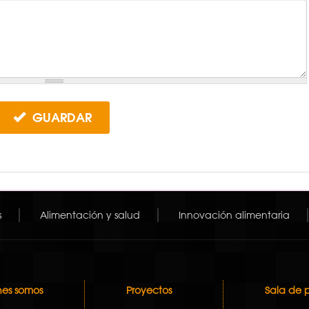
GUARDAR
s
Alimentación y salud
Innovación alimentaria
es somos
Proyectos
Sala de 