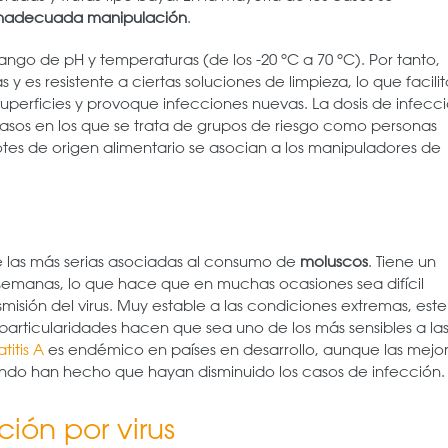
inadecuada manipulación
.
 rango de pH y temperaturas (de los -20 ºC a 70 ºC). Por tanto,
 es resistente a ciertas soluciones de limpieza, lo que facilit
uperficies y provoque infecciones nuevas. La dosis de infecc
casos en los que se trata de grupos de riesgo como personas
rotes de origen alimentario se asocian a los manipuladores de
e las más serias asociadas al consumo de
moluscos
. Tiene un
semanas, lo que hace que en muchas ocasiones sea difícil
smisión del virus. Muy estable a las condiciones extremas, este
sus particularidades hacen que sea uno de los más sensibles a la
titis A
es endémico en países en desarrollo, aunque las mejo
mundo han hecho que hayan disminuido los casos de infección.
ión por virus