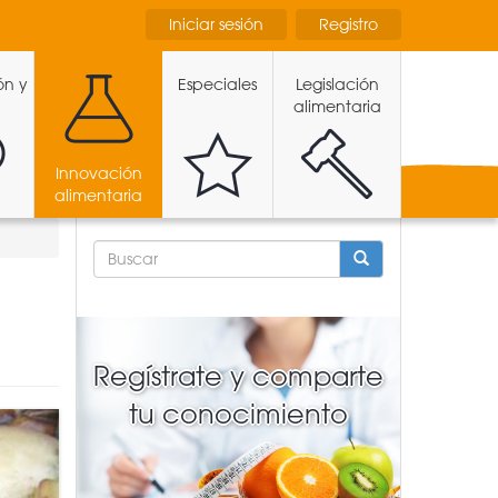
Iniciar sesión
Registro
ón y
Especiales
Legislación
alimentaria
Innovación
alimentaria
FORMULARIO
DE
BÚSQUEDA
BUSCAR
Regístrate y comparte
tu conocimiento