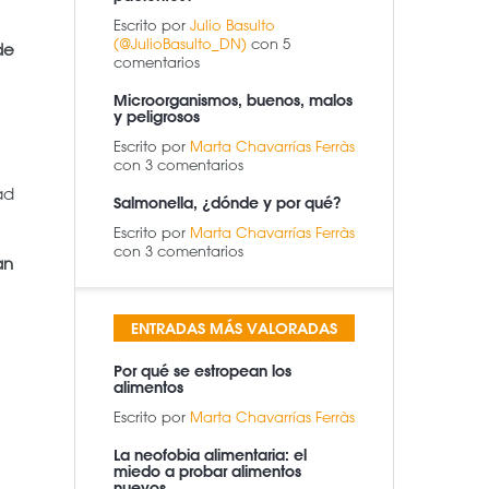
Escrito por
Julio Basulto
(@JulioBasulto_DN)
con 5
de
comentarios
Microorganismos, buenos, malos
y peligrosos
Escrito por
Marta Chavarrías Ferràs
con 3 comentarios
ad
Salmonella, ¿dónde y por qué?
Escrito por
Marta Chavarrías Ferràs
con 3 comentarios
an
ENTRADAS MÁS VALORADAS
Por qué se estropean los
alimentos
Escrito por
Marta Chavarrías Ferràs
La neofobia alimentaria: el
miedo a probar alimentos
nuevos