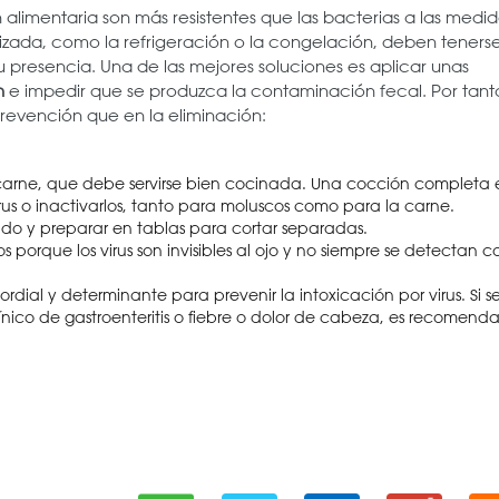
ón alimentaria son más resistentes que las bacterias a las medi
zada, como la refrigeración o la congelación, deben teners
 presencia. Una de las mejores soluciones es aplicar unas
n
e impedir que se produzca la contaminación fecal. Por tant
revención que en la eliminación:
carne, que debe servirse bien cocinada. Una cocción completa 
rus o inactivarlos, tanto para moluscos como para la carne.
do y preparar en tablas para cortar separadas.
 porque los virus son invisibles al ojo y no siempre se detectan c
ordial y determinante para prevenir la intoxicación por virus. Si s
nico de gastroenteritis o fiebre o dolor de cabeza, es recomend