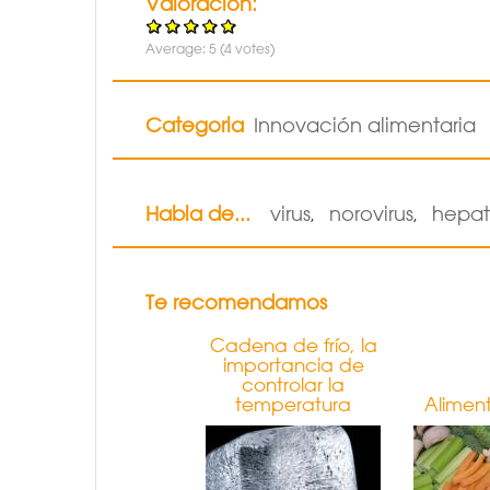
Valoración:
Average:
5
(
4
votes)
Categoria
Innovación alimentaria
Habla de...
virus
norovirus
hepati
,
,
Te recomendamos
Cadena de frío, la
importancia de
controlar la
temperatura
Alimen