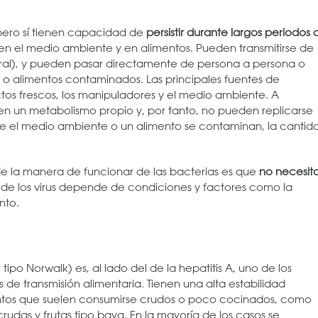
s pero sí tienen capacidad de
persistir durante largos periodos 
en el medio ambiente y en alimentos. Pueden transmitirse de
l-oral), y pueden pasar directamente de persona a persona o
ies o alimentos contaminados. Las principales fuentes de
tos frescos, los manipuladores y el medio ambiente. A
ienen un metabolismo propio y, por tanto, no pueden replicarse
e el medio ambiente o un alimento se contaminan, la cantid
de la manera de funcionar de las bacterias es que
no necesit
a de los virus depende de condiciones y factores como la
nto.
ipo Norwalk) es, al lado del de la hepatitis A, uno de los
de transmisión alimentaria. Tienen una alta estabilidad
ntos que suelen consumirse crudos o poco cocinados, como
udas y frutas tipo baya. En la mayoría de los casos se