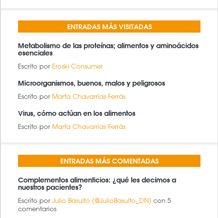
BÚSQUEDA
BUSCAR
ENTRADAS MÁS VISITADAS
Metabolismo de las proteínas; alimentos y aminoácidos
esenciales
Escrito por
Eroski Consumer
Microorganismos, buenos, malos y peligrosos
Escrito por
Marta Chavarrías Ferràs
Virus, cómo actúan en los alimentos
Escrito por
Marta Chavarrías Ferràs
ENTRADAS MÁS COMENTADAS
Complementos alimenticios: ¿qué les decimos a
nuestros pacientes?
Escrito por
Julio Basulto (@JulioBasulto_DN)
con 5
comentarios