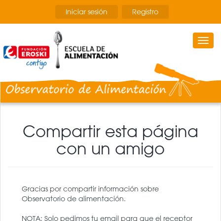
Pasar
Iniciar sesión
Registro
al
contenido
principal
Togg
navi
Compartir esta página
con un amigo
Gracias por compartir información sobre
Observatorio de alimentación.
NOTA: Solo pedimos tu email para que el receptor