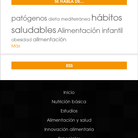
SE HABLA DE...
hábitos
patógenos
dieta mediterránea
saludables
Alimentación infantil
alimentación
obesidad
Más
RSS
Inicio
Nutrición básica
Estudios
Alimentación y salud
Innovación alimentaria