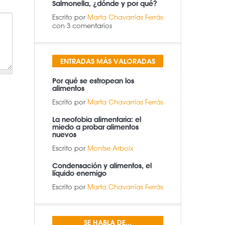
Salmonella, ¿dónde y por qué?
Escrito por
Marta Chavarrías Ferràs
con 3 comentarios
ENTRADAS MÁS VALORADAS
Por qué se estropean los
alimentos
Escrito por
Marta Chavarrías Ferràs
La neofobia alimentaria: el
miedo a probar alimentos
nuevos
Escrito por
Montse Arboix
Condensación y alimentos, el
líquido enemigo
Escrito por
Marta Chavarrías Ferràs
SE HABLA DE...