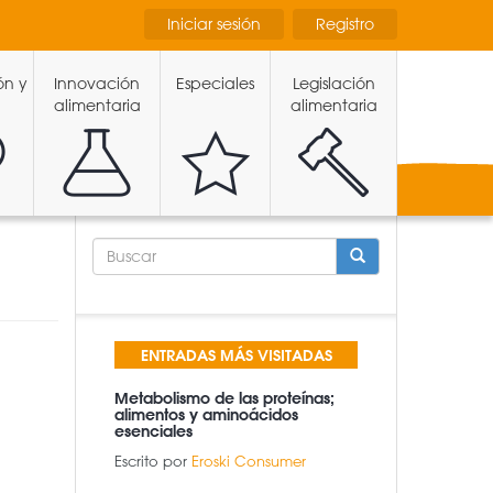
Iniciar sesión
Registro
ón y
Innovación
Especiales
Legislación
alimentaria
alimentaria
FORMULARIO
DE
BÚSQUEDA
BUSCAR
ENTRADAS MÁS VISITADAS
Metabolismo de las proteínas;
alimentos y aminoácidos
esenciales
Escrito por
Eroski Consumer