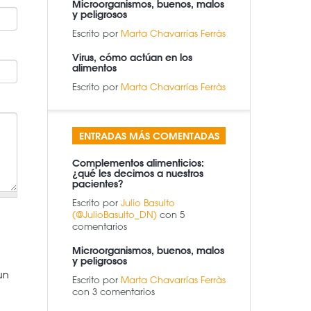
Microorganismos, buenos, malos
y peligrosos
Escrito por
Marta Chavarrías Ferràs
Virus, cómo actúan en los
alimentos
Escrito por
Marta Chavarrías Ferràs
ENTRADAS MÁS COMENTADAS
Complementos alimenticios:
¿qué les decimos a nuestros
pacientes?
Escrito por
Julio Basulto
(@JulioBasulto_DN)
con 5
comentarios
Microorganismos, buenos, malos
y peligrosos
un
Escrito por
Marta Chavarrías Ferràs
con 3 comentarios