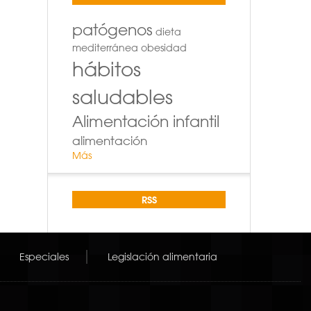
patógenos
dieta
mediterránea
obesidad
hábitos
saludables
Alimentación infantil
alimentación
Más
RSS
Especiales
Legislación alimentaria