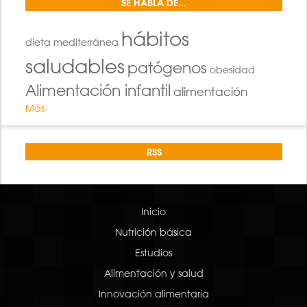
SE HABLA DE...
hábitos
dieta mediterránea
saludables
patógenos
obesidad
Alimentación infantil
alimentación
Más
RSS
Inicio
Nutrición básica
Estudios
Alimentación y salud
Innovación alimentaria