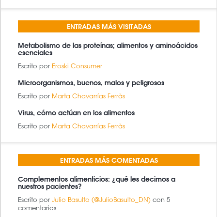
BÚSQUEDA
BUSCAR
ENTRADAS MÁS VISITADAS
Metabolismo de las proteínas; alimentos y aminoácidos
esenciales
Escrito por
Eroski Consumer
Microorganismos, buenos, malos y peligrosos
Escrito por
Marta Chavarrías Ferràs
Virus, cómo actúan en los alimentos
Escrito por
Marta Chavarrías Ferràs
ENTRADAS MÁS COMENTADAS
Complementos alimenticios: ¿qué les decimos a
nuestros pacientes?
Escrito por
Julio Basulto (@JulioBasulto_DN)
con 5
comentarios