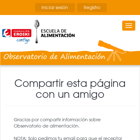
Pasar
Iniciar sesión
Registro
al
contenido
principal
Togg
navi
Compartir esta página
con un amigo
Gracias por compartir información sobre
Observatorio de alimentación.
NOTA: Solo pedimos tu email para que el receptor