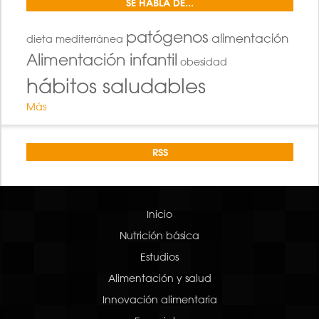
SE HABLA DE...
patógenos
alimentación
dieta mediterránea
Alimentación infantil
obesidad
hábitos saludables
Más
RSS
Inicio
Nutrición básica
Estudios
Alimentación y salud
Innovación alimentaria