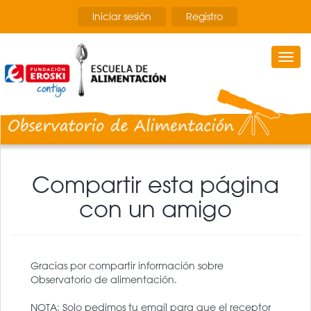
Pasar
Iniciar sesión
Registro
al
contenido
principal
Togg
navi
Compartir esta página
con un amigo
Gracias por compartir información sobre
Observatorio de alimentación.
NOTA: Solo pedimos tu email para que el receptor