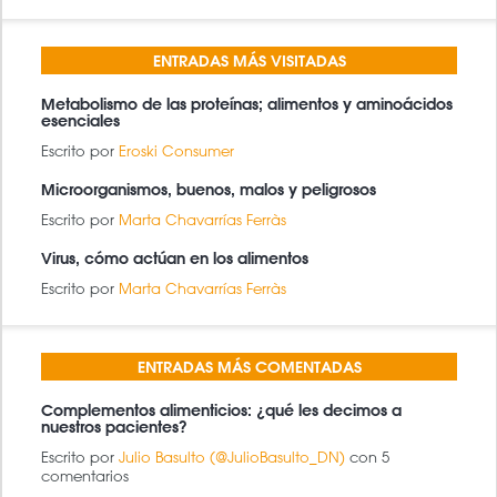
BÚSQUEDA
BUSCAR
ENTRADAS MÁS VISITADAS
Metabolismo de las proteínas; alimentos y aminoácidos
esenciales
Escrito por
Eroski Consumer
Microorganismos, buenos, malos y peligrosos
Escrito por
Marta Chavarrías Ferràs
Virus, cómo actúan en los alimentos
Escrito por
Marta Chavarrías Ferràs
ENTRADAS MÁS COMENTADAS
Complementos alimenticios: ¿qué les decimos a
nuestros pacientes?
Escrito por
Julio Basulto (@JulioBasulto_DN)
con 5
comentarios