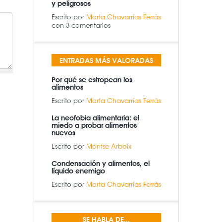
y peligrosos
Escrito por
Marta Chavarrías Ferràs
con 3 comentarios
ENTRADAS MÁS VALORADAS
Por qué se estropean los
alimentos
Escrito por
Marta Chavarrías Ferràs
La neofobia alimentaria: el
miedo a probar alimentos
nuevos
Escrito por
Montse Arboix
Condensación y alimentos, el
líquido enemigo
Escrito por
Marta Chavarrías Ferràs
SE HABLA DE...