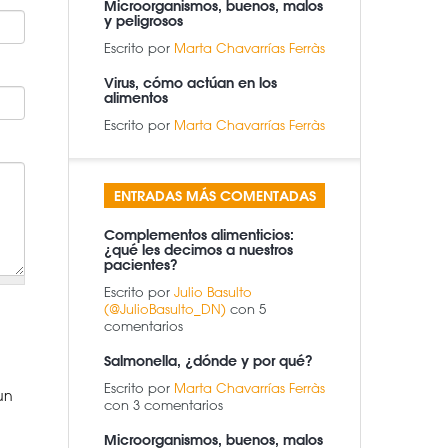
Microorganismos, buenos, malos
y peligrosos
Escrito por
Marta Chavarrías Ferràs
Virus, cómo actúan en los
alimentos
Escrito por
Marta Chavarrías Ferràs
ENTRADAS MÁS COMENTADAS
Complementos alimenticios:
¿qué les decimos a nuestros
pacientes?
Escrito por
Julio Basulto
(@JulioBasulto_DN)
con 5
comentarios
Salmonella, ¿dónde y por qué?
Escrito por
Marta Chavarrías Ferràs
un
con 3 comentarios
Microorganismos, buenos, malos