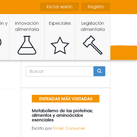
Iniciar sesión
Registro
ón y
Innovación
Especiales
Legislación
alimentaria
alimentaria
FORMULARIO
DE
BÚSQUEDA
BUSCAR
ENTRADAS MÁS VISITADAS
Metabolismo de las proteínas;
alimentos y aminoácidos
esenciales
Escrito por
Eroski Consumer