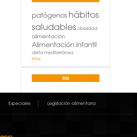
hábitos
patógenos
saludables
obesidad
alimentación
Alimentación infantil
dieta mediterránea
Más
RSS
Especiales
Legislación alimentaria
prensa