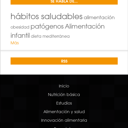
SE HABLA DE...
hábitos saludables
alimentación
patógenos
Alimentación
obesidad
infantil
dieta mediterránea
Más
RSS
Inicio
Nutrición básica
Estudios
Alimentación y salud
Innovación alimentaria