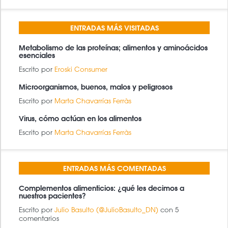
BÚSQUEDA
BUSCAR
ENTRADAS MÁS VISITADAS
Metabolismo de las proteínas; alimentos y aminoácidos
esenciales
Escrito por
Eroski Consumer
Microorganismos, buenos, malos y peligrosos
Escrito por
Marta Chavarrías Ferràs
Virus, cómo actúan en los alimentos
Escrito por
Marta Chavarrías Ferràs
ENTRADAS MÁS COMENTADAS
Complementos alimenticios: ¿qué les decimos a
nuestros pacientes?
Escrito por
Julio Basulto (@JulioBasulto_DN)
con 5
comentarios