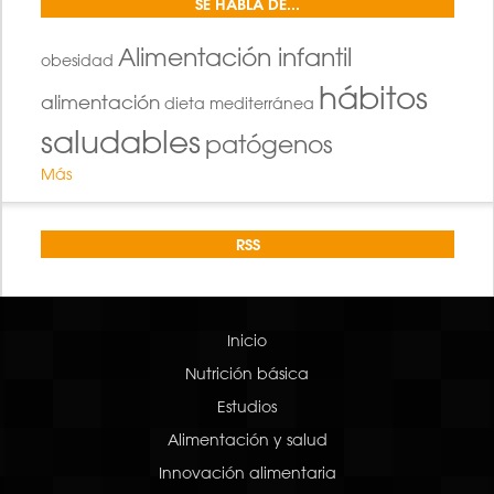
SE HABLA DE...
Alimentación infantil
obesidad
hábitos
alimentación
dieta mediterránea
saludables
patógenos
Más
RSS
Inicio
Nutrición básica
Estudios
Alimentación y salud
Innovación alimentaria