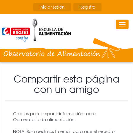
Pasar
Iniciar sesión
Registro
al
contenido
principal
Togg
navi
Compartir esta página
con un amigo
Gracias por compartir información sobre
Observatorio de alimentación.
NOTA: Solo pedimos tu email para que el receptor