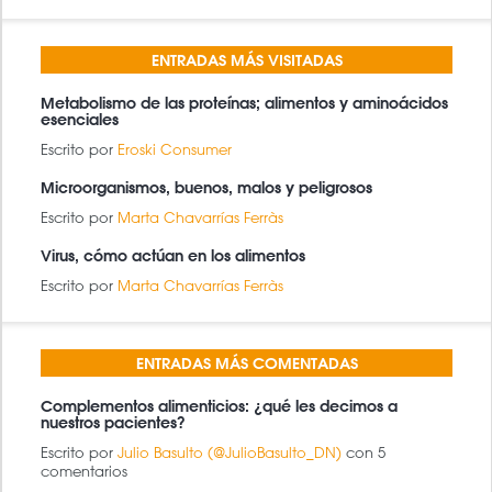
BÚSQUEDA
BUSCAR
ENTRADAS MÁS VISITADAS
Metabolismo de las proteínas; alimentos y aminoácidos
esenciales
Escrito por
Eroski Consumer
Microorganismos, buenos, malos y peligrosos
Escrito por
Marta Chavarrías Ferràs
Virus, cómo actúan en los alimentos
Escrito por
Marta Chavarrías Ferràs
ENTRADAS MÁS COMENTADAS
Complementos alimenticios: ¿qué les decimos a
nuestros pacientes?
Escrito por
Julio Basulto (@JulioBasulto_DN)
con 5
comentarios