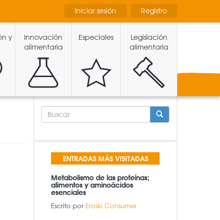
Iniciar sesión
Registro
ón y
Innovación
Especiales
Legislación
alimentaria
alimentaria
FORMULARIO
DE
BÚSQUEDA
BUSCAR
ENTRADAS MÁS VISITADAS
Metabolismo de las proteínas;
alimentos y aminoácidos
esenciales
Escrito por
Eroski Consumer