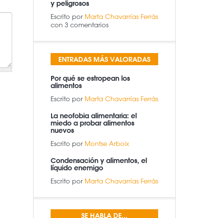
y peligrosos
Escrito por
Marta Chavarrías Ferràs
con 3 comentarios
ENTRADAS MÁS VALORADAS
Por qué se estropean los
alimentos
Escrito por
Marta Chavarrías Ferràs
La neofobia alimentaria: el
miedo a probar alimentos
nuevos
Escrito por
Montse Arboix
Condensación y alimentos, el
líquido enemigo
Escrito por
Marta Chavarrías Ferràs
SE HABLA DE...