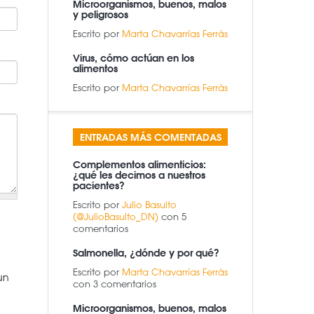
Microorganismos, buenos, malos
y peligrosos
Escrito por
Marta Chavarrías Ferràs
Virus, cómo actúan en los
alimentos
Escrito por
Marta Chavarrías Ferràs
ENTRADAS MÁS COMENTADAS
Complementos alimenticios:
¿qué les decimos a nuestros
pacientes?
Escrito por
Julio Basulto
(@JulioBasulto_DN)
con 5
comentarios
Salmonella, ¿dónde y por qué?
Escrito por
Marta Chavarrías Ferràs
un
con 3 comentarios
Microorganismos, buenos, malos