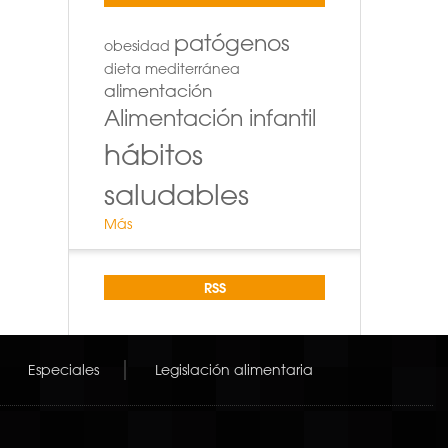
patógenos
obesidad
dieta mediterránea
alimentación
Alimentación infantil
hábitos
saludables
Más
RSS
Especiales
Legislación alimentaria