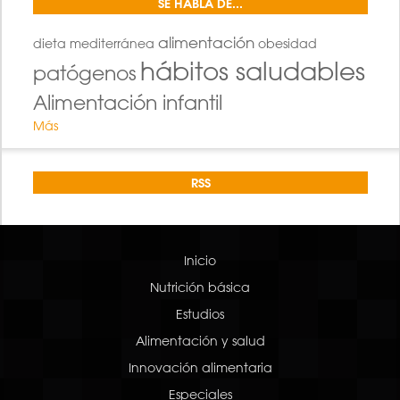
SE HABLA DE...
alimentación
dieta mediterránea
obesidad
hábitos saludables
patógenos
Alimentación infantil
Más
RSS
Inicio
Nutrición básica
Estudios
Alimentación y salud
Innovación alimentaria
Especiales