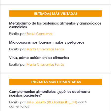
BÚSQUEDA
BUSCAR
ENTRADAS MÁS VISITADAS
Metabolismo de las proteínas; alimentos y aminoácidos
esenciales
Escrito por
Eroski Consumer
Microorganismos, buenos, malos y peligrosos
Escrito por
Marta Chavarrías Ferràs
Virus, cómo actúan en los alimentos
Escrito por
Marta Chavarrías Ferràs
ENTRADAS MÁS COMENTADAS
Complementos alimenticios: ¿qué les decimos a
nuestros pacientes?
Escrito por
Julio Basulto (@JulioBasulto_DN)
con 5
comentarios