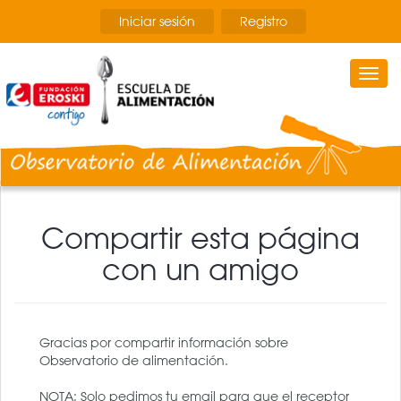
Pasar
Iniciar sesión
Registro
al
contenido
principal
Togg
navi
Compartir esta página
con un amigo
Gracias por compartir información sobre
Observatorio de alimentación.
NOTA: Solo pedimos tu email para que el receptor