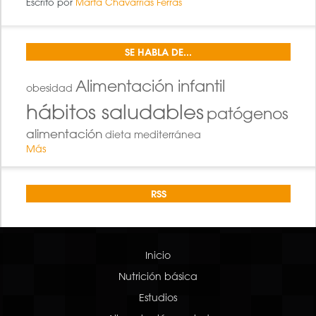
Escrito por
Marta Chavarrías Ferràs
SE HABLA DE...
Alimentación infantil
obesidad
hábitos saludables
patógenos
alimentación
dieta mediterránea
Más
RSS
Inicio
Nutrición básica
Estudios