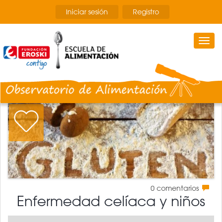
Pasar
Iniciar sesión
Registro
al
contenido
principal
Togg
navi
0
comentarios
Enfermedad celíaca y niños