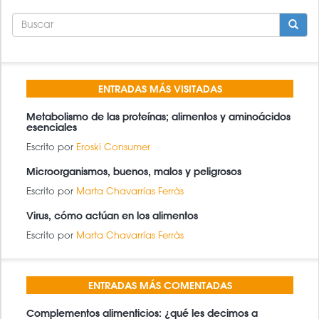
FORMULARIO
DE
BÚSQUEDA
BUSCAR
ENTRADAS MÁS VISITADAS
Metabolismo de las proteínas; alimentos y aminoácidos
esenciales
Escrito por
Eroski Consumer
Microorganismos, buenos, malos y peligrosos
Escrito por
Marta Chavarrías Ferràs
Virus, cómo actúan en los alimentos
Escrito por
Marta Chavarrías Ferràs
ENTRADAS MÁS COMENTADAS
Complementos alimenticios: ¿qué les decimos a