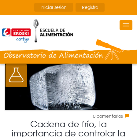
Pasar
Iniciar sesión
Registro
al
contenido
principal
Togg
navi
0
comentarios
Cadena de frío, la
importancia de controlar la