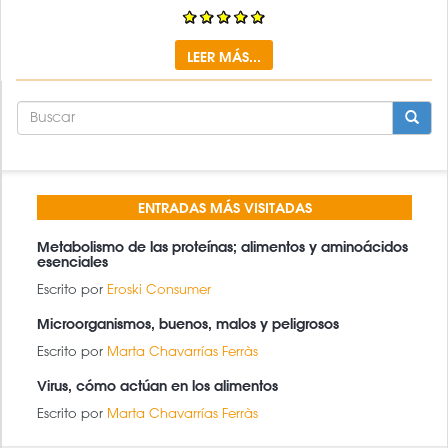
LEER MÁS...
FORMULARIO
DE
BÚSQUEDA
BUSCAR
ENTRADAS MÁS VISITADAS
Metabolismo de las proteínas; alimentos y aminoácidos
esenciales
Escrito por
Eroski Consumer
Microorganismos, buenos, malos y peligrosos
Escrito por
Marta Chavarrías Ferràs
Virus, cómo actúan en los alimentos
Escrito por
Marta Chavarrías Ferràs