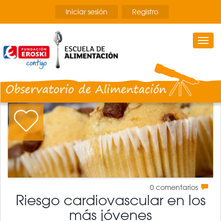
Pasar
Iniciar sesión
Registro
al
contenido
principal
Togg
navi
0
comentarios
Riesgo cardiovascular en los
más jóvenes