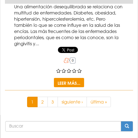
Una alimentación desequilibrada se relaciona con
multitud de enfermedades. Diabetes, obesidad,
hipertensión, hipercolesterolemia, etc. Pero
también lo que se come influye en la salud de las
encías. Las más frecuentes de las enfermedades
periodontales, que es como se las conoce, son la
gingivitis y...
LEER MÁS...
1
2
3
siguiente ›
última »
FORMULARIO
DE
BÚSQUEDA
BUSCAR