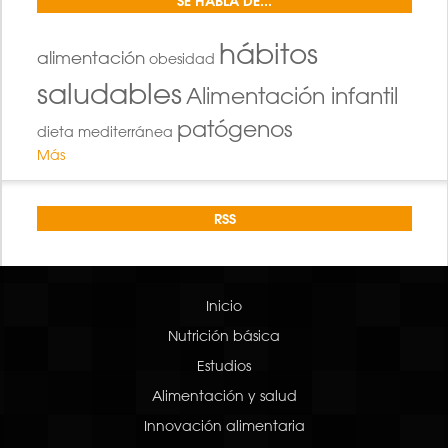
SE HABLA DE...
hábitos
alimentación
obesidad
saludables
Alimentación infantil
patógenos
dieta mediterránea
Más
RSS
Inicio
Nutrición básica
Estudios
Alimentación y salud
Innovación alimentaria