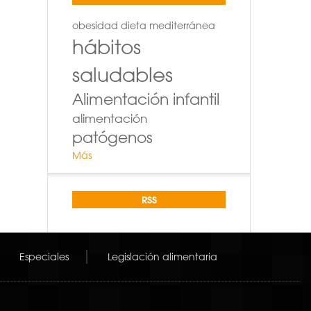
obesidad
dieta mediterránea
hábitos
saludables
Alimentación infantil
alimentación
patógenos
Más
RSS
Especiales
Legislación alimentaria