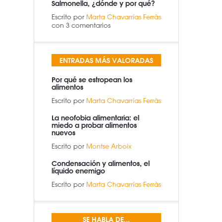
Salmonella, ¿dónde y por qué?
Escrito por
Marta Chavarrías Ferràs
con 3 comentarios
ENTRADAS MÁS VALORADAS
Por qué se estropean los
alimentos
Escrito por
Marta Chavarrías Ferràs
La neofobia alimentaria: el
miedo a probar alimentos
nuevos
Escrito por
Montse Arboix
Condensación y alimentos, el
líquido enemigo
Escrito por
Marta Chavarrías Ferràs
SE HABLA DE...