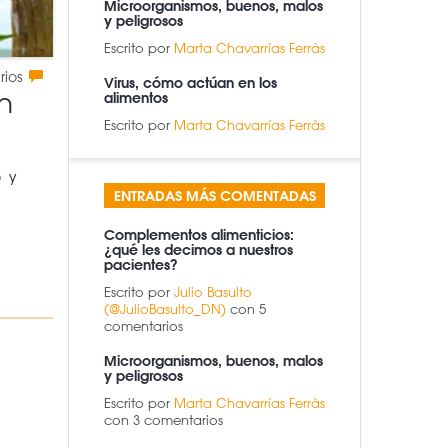
Microorganismos, buenos, malos
y peligrosos
Escrito por
Marta Chavarrías Ferràs
rios
Virus, cómo actúan en los
n
alimentos
Escrito por
Marta Chavarrías Ferràs
) y
ENTRADAS MÁS COMENTADAS
Complementos alimenticios:
¿qué les decimos a nuestros
pacientes?
Escrito por
Julio Basulto
(@JulioBasulto_DN)
con 5
comentarios
Microorganismos, buenos, malos
y peligrosos
Escrito por
Marta Chavarrías Ferràs
con 3 comentarios