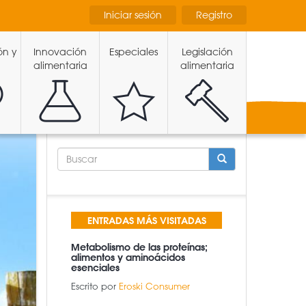
Iniciar sesión
Registro
ón y
Innovación
Especiales
Legislación
alimentaria
alimentaria
FORMULARIO
DE
BÚSQUEDA
BUSCAR
ENTRADAS MÁS VISITADAS
Metabolismo de las proteínas;
alimentos y aminoácidos
esenciales
Escrito por
Eroski Consumer