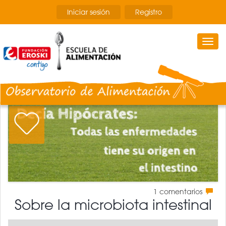
Pasar
Iniciar sesión
Registro
al
contenido
principal
Togg
navi
1
comentarios
Sobre la microbiota intestinal