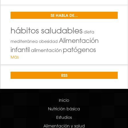
SE HABLA DE...
hábitos saludables
dieta
Alimentación
mediterránea
obesidad
infantil
patógenos
alimentación
Más
RSS
Inicio
Nutrición básica
Estudios
Alimentación y salud