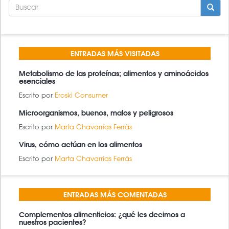
FORMULARIO
DE
BÚSQUEDA
BUSCAR
ENTRADAS MÁS VISITADAS
Metabolismo de las proteínas; alimentos y aminoácidos
esenciales
Escrito por
Eroski Consumer
Microorganismos, buenos, malos y peligrosos
Escrito por
Marta Chavarrías Ferràs
Virus, cómo actúan en los alimentos
Escrito por
Marta Chavarrías Ferràs
ENTRADAS MÁS COMENTADAS
Complementos alimenticios: ¿qué les decimos a
nuestros pacientes?