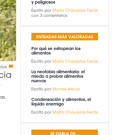
y peligrosos
Escrito por
Marta Chavarrías Ferràs
con 3 comentarios
ENTRADAS MÁS VALORADAS
Por qué se estropean los
alimentos
Escrito por
Marta Chavarrías Ferràs
rios
La neofobia alimentaria: el
cia
miedo a probar alimentos
nuevos
o
Escrito por
Montse Arboix
as.
Condensación y alimentos, el
líquido enemigo
Escrito por
Marta Chavarrías Ferràs
SE HABLA DE...