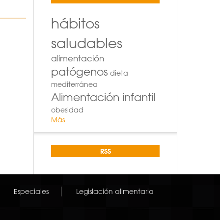
hábitos
saludables
alimentación
patógenos
dieta
mediterránea
Alimentación infantil
obesidad
Más
RSS
Especiales
Legislación alimentaria