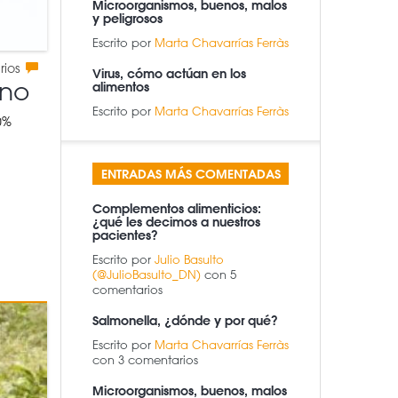
Microorganismos, buenos, malos
y peligrosos
Escrito por
Marta Chavarrías Ferràs
rios
Virus, cómo actúan en los
ano
alimentos
Escrito por
Marta Chavarrías Ferràs
0%
ENTRADAS MÁS COMENTADAS
Complementos alimenticios:
¿qué les decimos a nuestros
pacientes?
Escrito por
Julio Basulto
(@JulioBasulto_DN)
con 5
comentarios
Salmonella, ¿dónde y por qué?
Escrito por
Marta Chavarrías Ferràs
con 3 comentarios
Microorganismos, buenos, malos