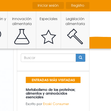
Iniciar sesión
Registro
ón y
Innovación
Especiales
Legislación
alimentaria
alimentaria
FORMULARIO
DE
BÚSQUEDA
BUSCAR
ENTRADAS MÁS VISITADAS
Metabolismo de las proteínas;
alimentos y aminoácidos
esenciales
Escrito por
Eroski Consumer