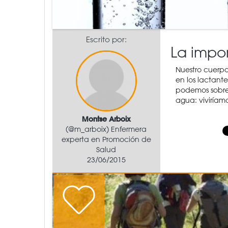
Escrito por:
La impor
Nuestro cuerpo
en los lactant
podemos sobrev
agua: viviríam
Montse Arboix
(@m_arboix) Enfermera
experta en Promoción de
Salud
23/06/2015