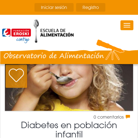
Pasar
Iniciar sesión
Registro
al
contenido
principal
Togg
navi
0
comentarios
Diabetes en población
infantil