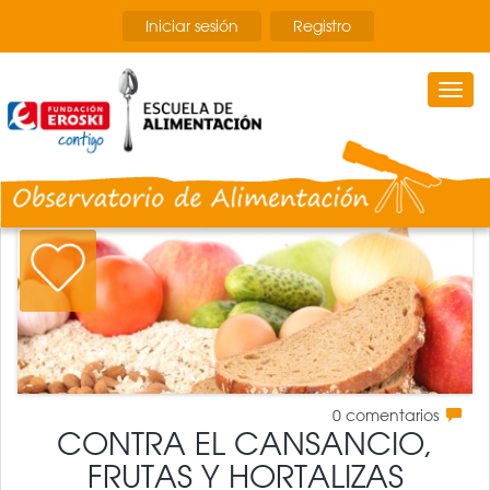
Pasar
Iniciar sesión
Registro
al
contenido
principal
Togg
navi
0
comentarios
CONTRA EL CANSANCIO,
FRUTAS Y HORTALIZAS