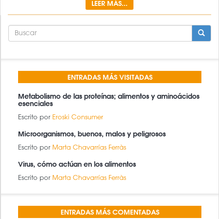
LEER MÁS...
FORMULARIO
DE
BÚSQUEDA
BUSCAR
ENTRADAS MÁS VISITADAS
Metabolismo de las proteínas; alimentos y aminoácidos
esenciales
Escrito por
Eroski Consumer
Microorganismos, buenos, malos y peligrosos
Escrito por
Marta Chavarrías Ferràs
Virus, cómo actúan en los alimentos
Escrito por
Marta Chavarrías Ferràs
ENTRADAS MÁS COMENTADAS