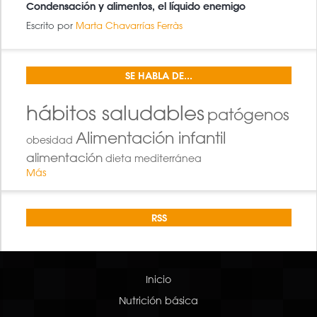
Condensación y alimentos, el líquido enemigo
Escrito por
Marta Chavarrías Ferràs
SE HABLA DE...
hábitos saludables
patógenos
Alimentación infantil
obesidad
alimentación
dieta mediterránea
Más
RSS
Inicio
Nutrición básica