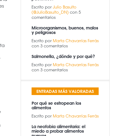
es
Escrito por
Julio Basulto
(@JulioBasulto_DN)
con 5
comentarios
Microorganismos, buenos, malos
y peligrosos
Escrito por
Marta Chavarrías Ferràs
rta
con 3 comentarios
Salmonella, ¿dónde y por qué?
r
Escrito por
Marta Chavarrías Ferràs
con 3 comentarios
ENTRADAS MÁS VALORADAS
Por qué se estropean los
alimentos
e
Escrito por
Marta Chavarrías Ferràs
s
La neofobia alimentaria: el
miedo a probar alimentos
nuevos