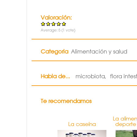
Valoración:
Average:
5
(
1
vote)
Categoria
Alimentación y salud
Habla de...
microbiota
flora intes
,
Te recomendamos
La alimen
La caseína
deporte