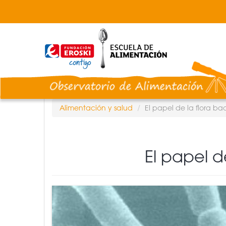
Pasar
al
contenido
principal
Alimentación y salud
El papel de la flora ba
El papel d