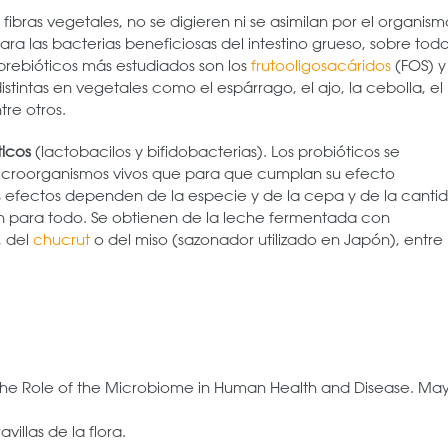
ibras vegetales, no se digieren ni se asimilan por el organism
ara las bacterias beneficiosas del intestino grueso, sobre tod
 prebióticos más estudiados son los
frutooligosacáridos
(FOS) y
stintas en vegetales como el espárrago, el ajo, la cebolla, el
tre otros.
ticos
(lactobacilos y bifidobacterias). Los probióticos se
microorganismos vivos que para que cumplan su efecto
us efectos dependen de la especie y de la cepa y de la canti
en para todo. Se obtienen de la leche fermentada con
, del
chucrut
o del miso (sazonador utilizado en Japón), entre
n the Role of the Microbiome in Human Health and Disease. Ma
illas de la flora.