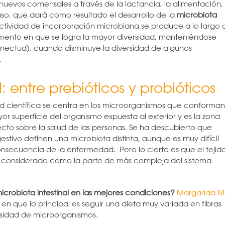
evos comensales a través de la lactancia, la alimentación, 
uso, que dará como resultado el desarrollo de la
microbiota
actividad de incorporación microbiana se produce a lo largo 
omento en que se logra la mayor diversidad, manteniéndose
senectud), cuando disminuye la diversidad de algunos
.
al: entre prebióticos y probióticos
 científica se centra en los microorganismos que conforman
yor superficie del organismo expuesta al exterior y es la zona
fecto sobre la salud de las personas. Se ha descubierto que
gestivo definen una microbiota distinta, aunque es muy difícil
consecuencia de la enfermedad. Pero lo cierto es que el tejid
stá considerado como la parte de más compleja del sistema
robiota intestinal en las mejores condiciones?
Margarida M
ste en que lo principal es seguir una dieta muy variada en fibras
rsidad de microorganismos.