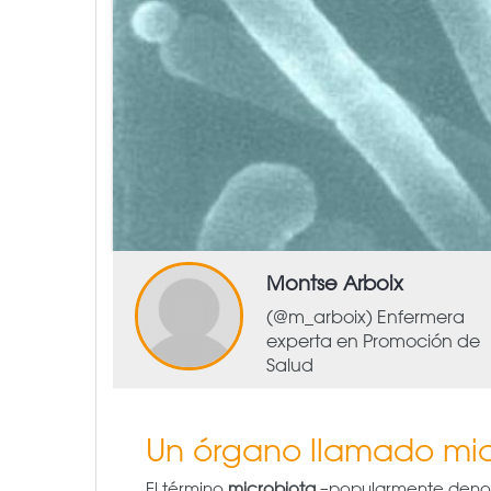
Montse Arboix
(@m_arboix) Enfermera
experta en Promoción de
Salud
Un órgano llamado mic
El término
microbiota
–popularmente denomi