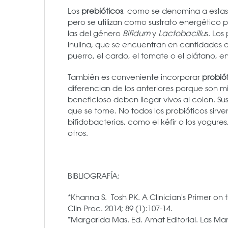
Los
prebióticos
, como se denomina a estas f
pero se utilizan como sustrato energético p
las del género
Bifidum
y
Lactobacillu
s. Los
inulina, que se encuentran en cantidades di
puerro, el cardo, el tomate o el plátano, en
También es conveniente incorporar
probió
diferencian de los anteriores porque son 
beneficioso deben llegar vivos al colon. S
que se tome. No todos los probióticos sirv
bifidobacterias, como el kéfir o los yogures
otros.
BIBLIOGRAFÍA:
*Khanna S. Tosh PK. A Clinician's Primer o
Clin Proc. 2014; 89 (1):107-14.
*Margarida Mas. Ed. Amat Editorial. Las Marav