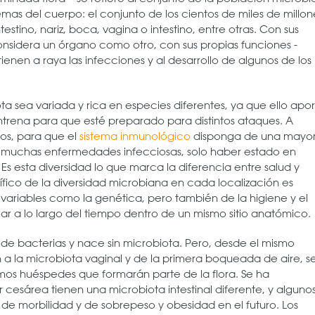
mas del cuerpo: el conjunto de los cientos de miles de millon
stino, nariz, boca, vagina o intestino, entre otras. Con sus
onsidera un órgano como otro, con sus propias funciones -
ienen a raya las infecciones y al desarrollo de algunos de los
ta sea variada y rica en especies diferentes, ya que ello apo
ntrena para que esté preparado para distintos ataques. A
ños, para que el
sistema inmunológico
disponga de una mayo
o muchas enfermedades infecciosas, solo haber estado en
 Es esta diversidad lo que marca la diferencia entre salud y
fico de la diversidad microbiana en cada localización es
variables como la genética, pero también de la higiene y el
ar a lo largo del tiempo dentro de un mismo sitio anatómico.
e de bacterias y nace sin microbiota. Pero, desde el mismo
 a la microbiota vaginal y de la primera boqueada de aire, s
smos huéspedes que formarán parte de la flora. Se ha
sárea tienen una microbiota intestinal diferente, y alguno
de morbilidad y de sobrepeso y obesidad en el futuro. Los