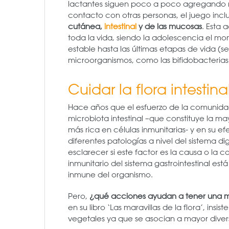
lactantes siguen poco a poco agregando nu
contacto con otras personas, el juego incl
cutánea,
intestinal
y de las mucosas
. Esta 
toda la vida, siendo la adolescencia el m
estable hasta las últimas etapas de vida (
microorganismos, como las bifidobacterias
Cuidar la flora intestin
Hace años que el esfuerzo de la comunidad
microbiota intestinal –que constituye la ma
más rica en células inmunitarias- y en su e
diferentes patologías a nivel del sistema di
esclarecer si este factor es la causa o la 
inmunitario del sistema gastrointestinal e
inmune del organismo.
Pero,
¿qué acciones ayudan a tener una mic
en su libro ‘Las maravillas de la flora’, insi
vegetales ya que se asocian a mayor dive