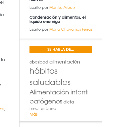
el
Escrito por
Montse Arboix
de
Condensación y alimentos, el
líquido enemigo
Escrito por
Marta Chavarrías Ferràs
SE HABLA DE...
 la
alimentación
obesidad
hábitos
saludables
o
Alimentación infantil
patógenos
dieta
as
,
mediterránea
Más