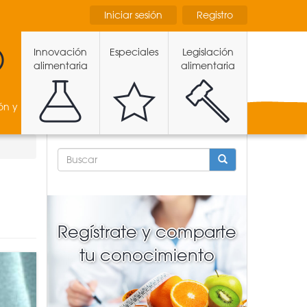
Iniciar sesión
Registro
Innovación
Especiales
Legislación
alimentaria
alimentaria
ón y
FORMULARIO
DE
BÚSQUEDA
BUSCAR
Regístrate y comparte
tu conocimiento