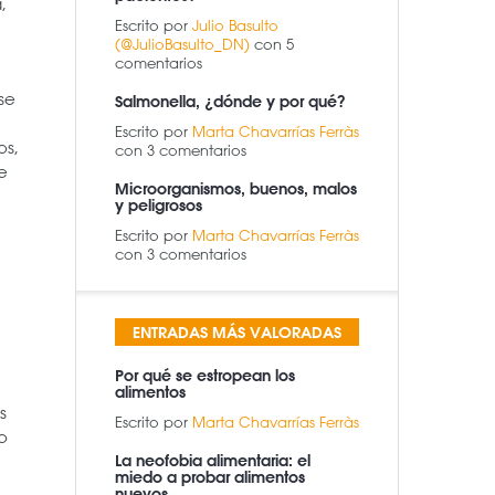
,
Escrito por
Julio Basulto
(@JulioBasulto_DN)
con 5
comentarios
se
Salmonella, ¿dónde y por qué?
Escrito por
Marta Chavarrías Ferràs
os,
con 3 comentarios
e
Microorganismos, buenos, malos
y peligrosos
Escrito por
Marta Chavarrías Ferràs
con 3 comentarios
ENTRADAS MÁS VALORADAS
Por qué se estropean los
alimentos
s
Escrito por
Marta Chavarrías Ferràs
o
La neofobia alimentaria: el
miedo a probar alimentos
nuevos