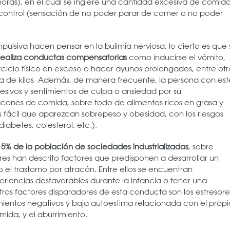
oras), en el cual se ingiere una cantidad excesiva de comida
 control (sensación de no poder parar de comer o no poder
pulsiva hacen pensar en la bulimia nerviosa, lo cierto es que 
realiza conductas compensatorias
como inducirse el vómito,
ercicio físico en exceso o hacer ayunos prolongados, entre otr
cia de kilos Además, de manera frecuente, la persona con est
esivos y sentimientos de culpa o ansiedad por su
ones de comida, sobre todo de alimentos ricos en grasa y
s fácil que aparezcan sobrepeso y obesidad, con los riesgos
iabetes, colesterol, etc.).
 5% de la población de sociedades industrializadas
, sobre
es han descrito factores que predisponen a desarrollar un
 el trastorno por atracón. Entre ellos se encuentran
riencias desfavorables durante la infancia o tener una
tros factores disparadores de esta conducta son los estresore
timientos negativos y baja autoestima relacionada con el propi
mida, y el aburrimiento.