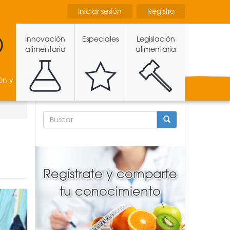
Iniciar sesión
Registro
Innovación
Especiales
Legislación
alimentaria
alimentaria
ón y
FORMULARIO
DE
BÚSQUEDA
BUSCAR
Regístrate y comparte
tu conocimiento