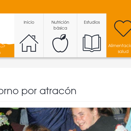
Inicio
Nutrición
Estudios
básica
Alimentaci
salud
n
storno por atracón