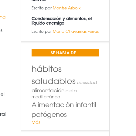
Escrito por
Montse Arboix
ina
Condensación y alimentos, el
líquido enemigo
es
Escrito por
Marta Chavarrías Ferràs
SE HABLA DE...
hábitos
saludables
obesidad
alimentación
dieta
 el
mediterránea
Alimentación infantil
patógenos
ral
Más