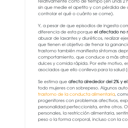
relativamente corto de tiempo (en unas 2 h
sin que medie el apetito y con pérdida de
controlar el qué o cuánto se come).
Y, a pesar de que episodios de ingesta com
diferencia de esta porque
el afectado no 
abusar de laxantes y diuréticos, realizar ej
que tienen el objetivo de frenar la ganan
trastorno también manifiesta síntomas depr
comportamiento, que conduce a más atrac
dulces y comida rápida. Por este motivo, e
asociados que ello conlleva para la salud (d
Se estima que
afecta alrededor del 2% y el
todo mujeres con sobrepeso. Algunos autor
trastorno de la conducta alimentaria
, como
progenitores con problemas afectivos, expe
personalidad perfeccionista, entre otros. O
personales, la restricción alimentaria, sen
peso o la forma corporal, incluso con la co