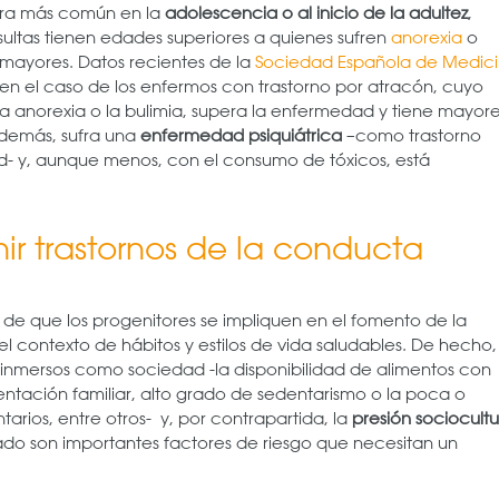
nera más común en la
adolescencia o al inicio de la adultez
,
ultas tienen edades superiores a quienes sufren
anorexia
o
n mayores. Datos recientes de la
Sociedad Española de Medic
n el caso de los enfermos con trastorno por atracón, cuyo
a anorexia o la bulimia, supera la enfermedad y tiene mayor
además, sufra una
enfermedad psiquiátrica
–como trastorno
ad- y, aunque menos, con el consumo de tóxicos, está
r trastornos de la conducta
d de que los progenitores se impliquen en el fomento de la
contexto de hábitos y estilos de vida saludables. De hecho,
inmersos como sociedad -la disponibilidad de alimentos con
ntación familiar, alto grado de sedentarismo o la poca o
arios, entre otros- y, por contrapartida, la
presión sociocultu
elgado son importantes factores de riesgo que necesitan un