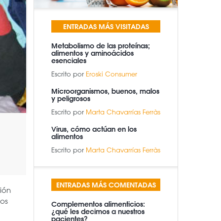
ENTRADAS MÁS VISITADAS
Metabolismo de las proteínas;
alimentos y aminoácidos
esenciales
Escrito por
Eroski Consumer
Microorganismos, buenos, malos
y peligrosos
Escrito por
Marta Chavarrías Ferràs
Virus, cómo actúan en los
alimentos
Escrito por
Marta Chavarrías Ferràs
ENTRADAS MÁS COMENTADAS
ión
dos
Complementos alimenticios:
¿qué les decimos a nuestros
pacientes?