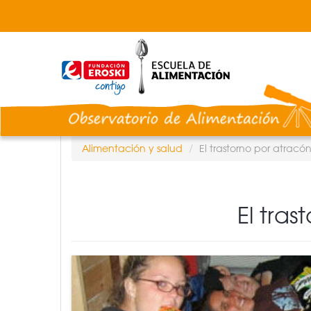
Pasar
al
contenido
principal
Alimentación y salud
El trastorno por atracó
El tra