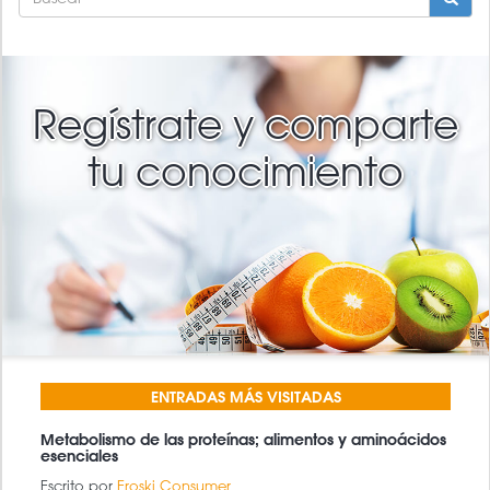
FORMULARIO
DE
BÚSQUEDA
BUSCAR
Regístrate y comparte
tu conocimiento
ENTRADAS MÁS VISITADAS
Metabolismo de las proteínas; alimentos y aminoácidos
esenciales
Escrito por
Eroski Consumer