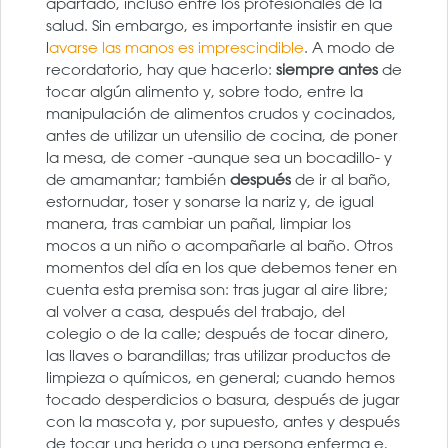
apartado, incluso entre los profesionales de la
salud. Sin embargo, es importante insistir en que
l
avarse las manos es imprescindible
. A modo de
recordatorio, hay que hacerlo:
siempre antes
de
tocar algún alimento y, sobre todo, entre la
manipulación de alimentos crudos y cocinados,
antes de utilizar un utensilio de cocina, de poner
la mesa, de comer -aunque sea un bocadillo- y
de amamantar; también
después
de ir al baño,
estornudar, toser y sonarse la nariz y, de igual
manera, tras cambiar un pañal, limpiar los
mocos a un niño o acompañarle al baño. Otros
momentos del día en los que debemos tener en
cuenta esta premisa son: tras jugar al aire libre;
al volver a casa, después del trabajo, del
colegio o de la calle; después de tocar dinero,
las llaves o barandillas; tras utilizar productos de
limpieza o químicos, en general; cuando hemos
tocado desperdicios o basura, después de jugar
con la mascota y, por supuesto, antes y después
de tocar una herida o una persona enferma e,