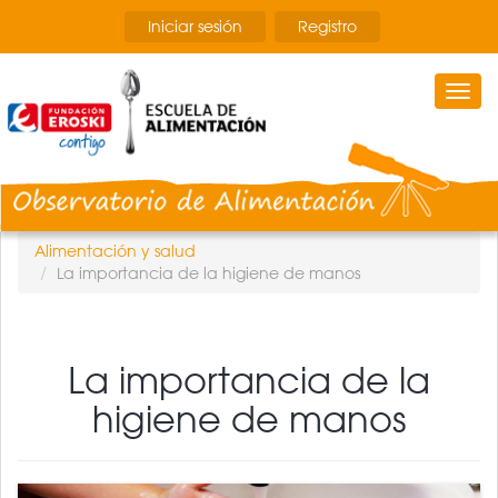
Pasar
Iniciar sesión
Registro
al
contenido
principal
Togg
navi
Alimentación y salud
La importancia de la higiene de manos
La importancia de la
higiene de manos