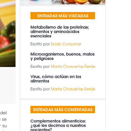
ENTRADAS MÁS VISITADAS
Metabolismo de las proteínas;
alimentos y aminoácidos
esenciales
Escrito por
Eroski Consumer
Microorganismos, buenos, malos
y peligrosos
Escrito por
Marta Chavarrías Ferràs
Virus, cómo actúan en los
alimentos
Escrito por
Marta Chavarrías Ferràs
ENTRADAS MÁS COMENTADAS
 del
e se
Complementos alimenticios:
r su
¿qué les decimos a nuestros
pacientes?