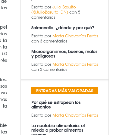
 de
Escrito por
Julio Basulto
las
(@JulioBasulto_DN)
con 5
comentarios
pel
Salmonella, ¿dónde y por qué?
ios
Escrito por
Marta Chavarrías Ferràs
a la
con 3 comentarios
 la
Microorganismos, buenos, malos
e 50
y peligrosos
rés
Escrito por
Marta Chavarrías Ferràs
con 3 comentarios
dos,
rsos
ENTRADAS MÁS VALORADAS
luso
unas
Por qué se estropean los
, la
alimentos
Escrito por
Marta Chavarrías Ferràs
ble
La neofobia alimentaria: el
miedo a probar alimentos
 las
nuevos