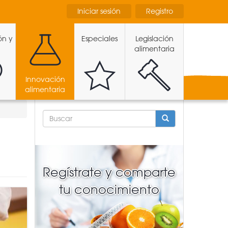
Iniciar sesión
Registro
ón y
Especiales
Legislación
alimentaria
Innovación
alimentaria
FORMULARIO
DE
BÚSQUEDA
BUSCAR
Regístrate y comparte
tu conocimiento