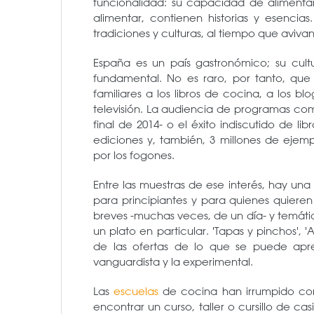
funcionalidad: su capacidad de alimentar
alimentar, contienen historias y esencia
tradiciones y culturas, al tiempo que aviv
España es un país gastronómico; su cul
fundamental. No es raro, por tanto, qu
familiares a los libros de cocina, a los bl
televisión. La audiencia de programas co
final de 2014- o el éxito indiscutido de 
ediciones y, también, 3 millones de ejem
por los fogones.
Entre las muestras de ese interés, hay una
para principiantes y para quienes quieren 
breves -muchas veces, de un día- y temático
un plato en particular. 'Tapas y pinchos', 'A
de las ofertas de lo que se puede apre
vanguardista y la experimental.
Las
escuelas
de cocina han irrumpido con 
encontrar un curso, taller o cursillo de ca