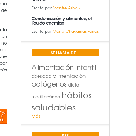
smo
Escrito por
Montse Arboix
 de
Condensación y alimentos, el
líquido enemigo
r la
Escrito por
Marta Chavarrías Ferràs
 un
e no
mer
SE HABLA DE...
que
ber
Alimentación infantil
emás
alimentación
obesidad
patógenos
dieta
hábitos
mediterránea
saludables
Más
RSS