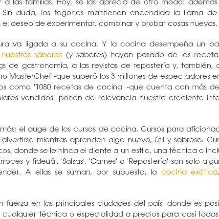
 a las familias. Hoy, se las aprecia de otro modo: además
s. Sin duda, los fogones mantienen encendida la llama de 
an el deseo de experimentar, combinar y probar cosas nuevas.
tura va ligada a su cocina. Y la cocina desempeña un pa
e
nuestros sabores
(y saberes) hayan pasado de los recetar
ogs de gastronomía, a las revistas de repostería y, también, 
mo MasterChef -que superó los 3 millones de espectadores en
libros como '1080 recetas de cocina' -que cuenta con más d
plares vendidos- ponen de relevancia nuestro creciente inte
 más: el auge de los cursos de cocina. Cursos para aficiona
divertirse mientras aprenden algo nuevo, útil y sabroso. Cu
s, donde se le hinca el diente a un estilo, una técnica o inc
rroces y fideuá', 'Salsas', 'Carnes' o 'Repostería' son solo alg
nder. A ellas se suman, por supuesto, la
cocina exótica
fuerza en las principales ciudades del país, donde es posi
si cualquier técnica o especialidad a precios para casi todas