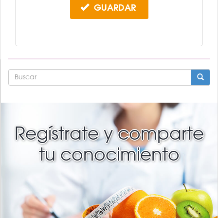
GUARDAR
FORMULARIO
DE
BÚSQUEDA
BUSCAR
Regístrate y comparte
tu conocimiento