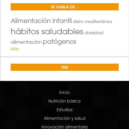
SE HABLA DE...
Alimentación infantil
dieta mediterránea
hábitos saludables
obesidad
patógenos
alimentación
Más
RSS
Inicio
Nutrición básica
Estudios
Alimentación y salud
Innovación alimentaria