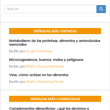
FORMULARIO
DE
BÚSQUEDA
BUSCAR
ENTRADAS MÁS VISITADAS
Metabolismo de las proteínas; alimentos y aminoácidos
esenciales
Escrito por
Eroski Consumer
Microorganismos, buenos, malos y peligrosos
Escrito por
Marta Chavarrías Ferràs
Virus, cómo actúan en los alimentos
Escrito por
Marta Chavarrías Ferràs
ENTRADAS MÁS COMENTADAS
Complementos alimenticios: ¿qué les decimos a