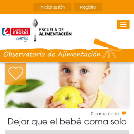
Pasar
Iniciar sesión
Registro
al
contenido
principal
Togg
navi
0
comentarios
Dejar que el bebé coma solo