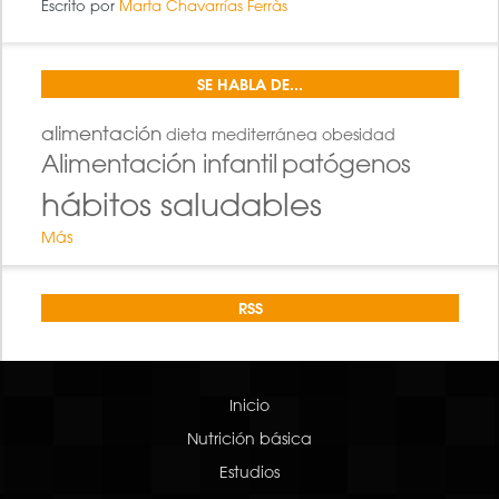
Escrito por
Marta Chavarrías Ferràs
SE HABLA DE...
alimentación
dieta mediterránea
obesidad
Alimentación infantil
patógenos
hábitos saludables
Más
RSS
Inicio
Nutrición básica
Estudios