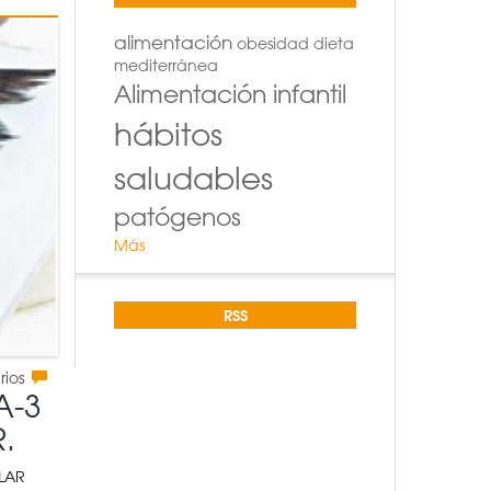
alimentación
obesidad
dieta
mediterránea
Alimentación infantil
hábitos
saludables
patógenos
Más
RSS
rios
A-3
.
LAR