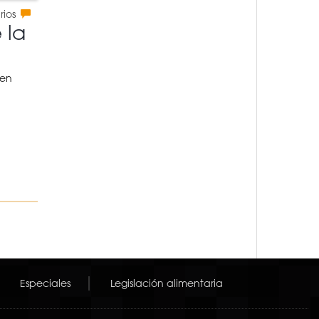
rios
 la
 en
Especiales
Legislación alimentaria