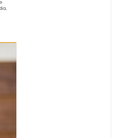
e
dia,