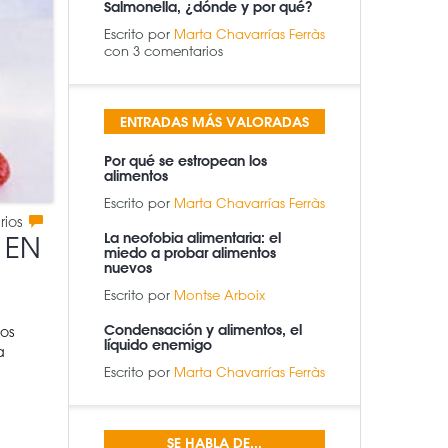
Salmonella, ¿dónde y por qué?
Escrito por
Marta Chavarrías Ferràs
con 3 comentarios
ENTRADAS MÁS VALORADAS
Por qué se estropean los
alimentos
Escrito por
Marta Chavarrías Ferràs
rios
La neofobia alimentaria: el
 EN
miedo a probar alimentos
nuevos
Escrito por
Montse Arboix
Condensación y alimentos, el
os
líquido enemigo
a
Escrito por
Marta Chavarrías Ferràs
SE HABLA DE...