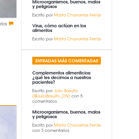
Microorganismos, buenos, malos
y peligrosos
Escrito por
Marta Chavarrías Ferràs
rios
Virus, cómo actúan en los
alimentos
Escrito por
Marta Chavarrías Ferràs
ENTRADAS MÁS COMENTADAS
Complementos alimenticios:
¿qué les decimos a nuestros
pacientes?
Escrito por
Julio Basulto
(@JulioBasulto_DN)
con 5
comentarios
Microorganismos, buenos, malos
y peligrosos
Escrito por
Marta Chavarrías Ferràs
con 3 comentarios