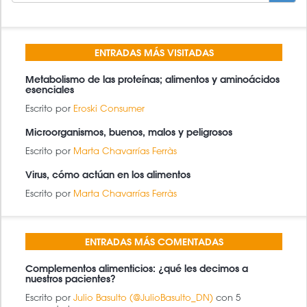
DE
BÚSQUEDA
BUSCAR
ENTRADAS MÁS VISITADAS
Metabolismo de las proteínas; alimentos y aminoácidos
esenciales
Escrito por
Eroski Consumer
Microorganismos, buenos, malos y peligrosos
Escrito por
Marta Chavarrías Ferràs
Virus, cómo actúan en los alimentos
Escrito por
Marta Chavarrías Ferràs
ENTRADAS MÁS COMENTADAS
Complementos alimenticios: ¿qué les decimos a
nuestros pacientes?
Escrito por
Julio Basulto (@JulioBasulto_DN)
con 5