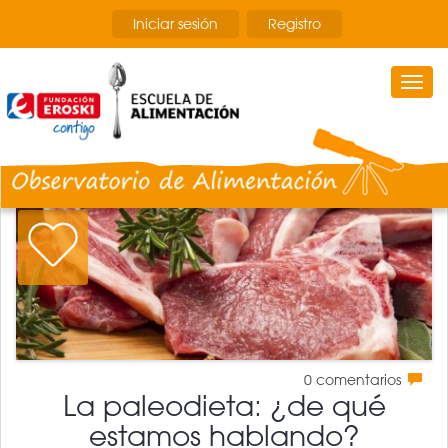
Pasar
Iniciar sesión
Registro
al
contenido
principal
Togg
navi
0
comentarios
La paleodieta: ¿de qué
estamos hablando?