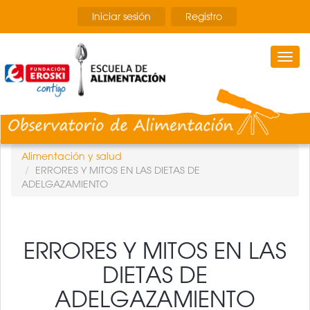
Pasar
Iniciar sesión
Registro
al
contenido
principal
Togg
navi
Alimentación y salud
ERRORES Y MITOS EN LAS DIETAS DE
ADELGAZAMIENTO
ERRORES Y MITOS EN LAS
DIETAS DE
ADELGAZAMIENTO