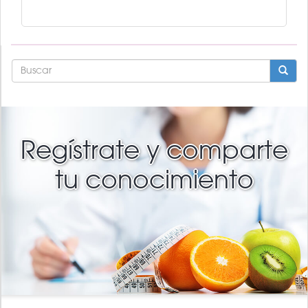
FORMULARIO
DE
BÚSQUEDA
BUSCAR
Regístrate y comparte
tu conocimiento