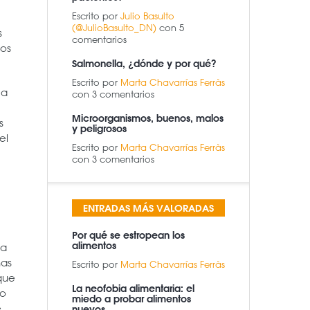
Escrito por
Julio Basulto
(@JulioBasulto_DN)
con 5
s
comentarios
ios
Salmonella, ¿dónde y por qué?
Escrito por
Marta Chavarrías Ferràs
 a
con 3 comentarios
Microorganismos, buenos, malos
s
y peligrosos
el
Escrito por
Marta Chavarrías Ferràs
con 3 comentarios
ENTRADAS MÁS VALORADAS
Por qué se estropean los
alimentos
sa
nas
Escrito por
Marta Chavarrías Ferràs
que
La neofobia alimentaria: el
to
miedo a probar alimentos
e.
nuevos