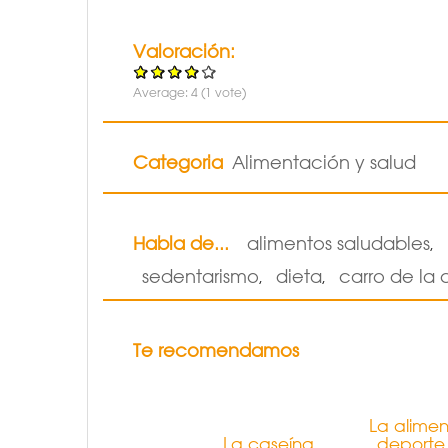
Valoración:
Average:
4
(
1
vote)
Categoria
Alimentación y salud
Habla de...
alimentos saludables
,
sedentarismo
dieta
carro de la
,
,
Te recomendamos
La alimen
La caseína
deporte