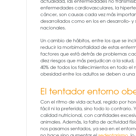
actualidad, las enfermedades no transmisibl
enfermedades cardiovasculares, la hiperten
cáncer, son causas cada vez más importan
desarrollados como en los en desarrollo- y
nacionales.
Un cambio de hábitos, entre los que se in
reducir la morbimortalidad de estas enfe
factores que está detrás de problemas cad
diez riesgos que más perjudican a la salud,
40% de todos los fallecimientos en todo el
obesidad entre los adultos se deben a una 
El tentador entorno o
Con el ritmo de vida actual, regido por hor
fácil ni la preferida, sino todo lo contrari
calidad nutricional, con cantidades excesiv
animales. Además, la falta de actividad fí
nos pasamos sentados, ya sea en el entorno
no hace sino aumentar el
sedentarismo
, l