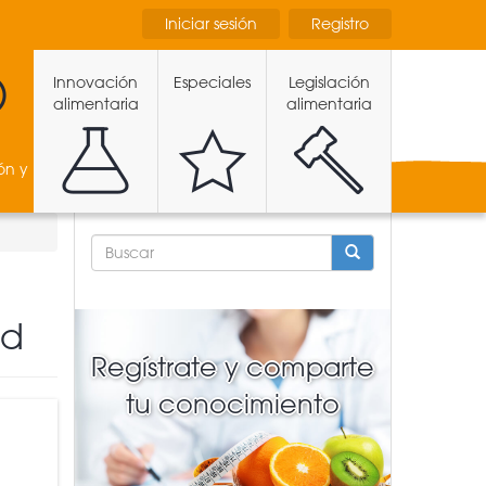
Iniciar sesión
Registro
Innovación
Especiales
Legislación
alimentaria
alimentaria
ón y
FORMULARIO
DE
BÚSQUEDA
BUSCAR
ud
Regístrate y comparte
tu conocimiento