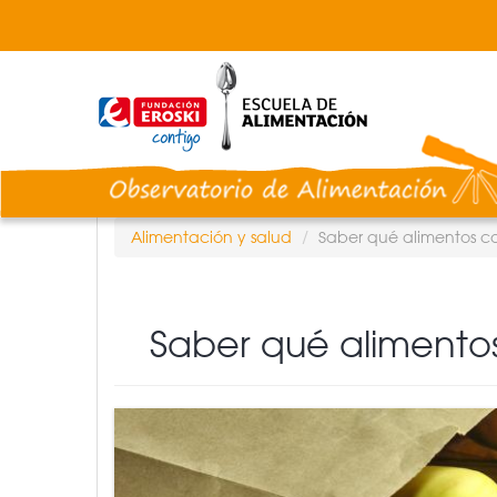
Pasar
al
contenido
principal
Alimentación y salud
Saber qué alimentos co
Saber qué alimentos