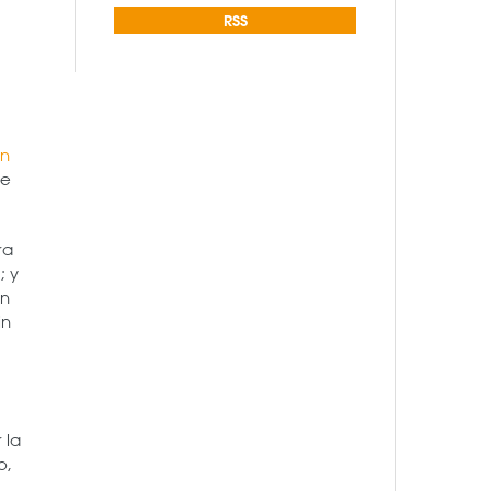
RSS
ón
ue
ra
; y
ón
in
 la
o,