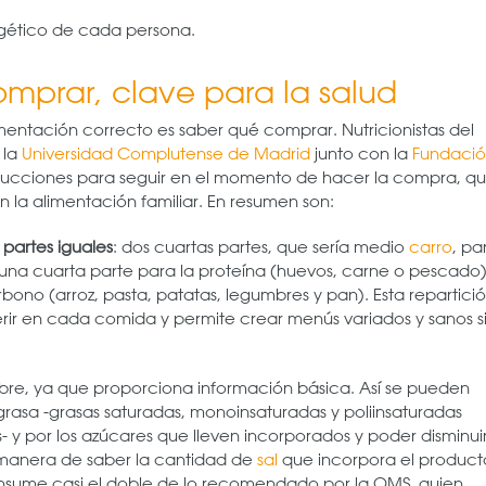
rgético de cada persona.
mprar, clave para la salud
imentación correcto es saber qué comprar. Nutricionistas del
 la
Universidad Complutense de Madrid
junto con la
Fundaci
strucciones para seguir en el momento de hacer la compra, q
 la alimentación familiar. En resumen son:
 partes iguales
: dos cuartas partes, que sería medio
carro
, pa
); una cuarta parte para la proteína (huevos, carne o pescado)
rbono (arroz, pasta, patatas, legumbres y pan). Esta repartici
rir en cada comida y permite crear menús variados y sanos s
re, ya que proporciona información básica. Así se pueden
 grasa -grasas saturadas, monoinsaturadas y poliinsaturadas
 y por los azúcares que lleven incorporados y poder disminuir
 manera de saber la cantidad de
sal
que incorpora el product
nsume casi el doble de lo recomendado por la OMS, quien