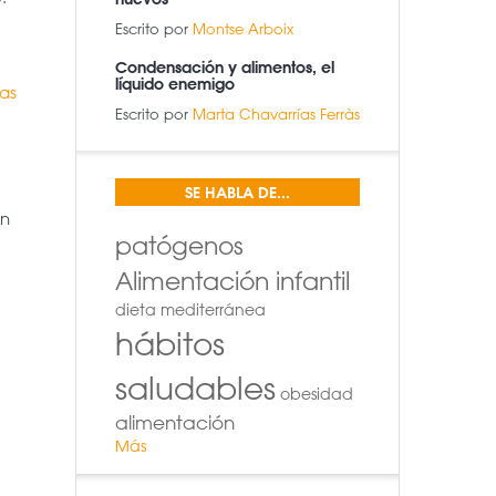
Escrito por
Montse Arboix
Condensación y alimentos, el
líquido enemigo
as
Escrito por
Marta Chavarrías Ferràs
SE HABLA DE...
en
patógenos
Alimentación infantil
dieta mediterránea
hábitos
saludables
obesidad
alimentación
Más