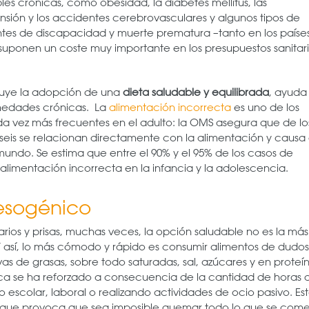
es crónicas, como obesidad, la diabetes mellitus, las
sión y los accidentes cerebrovasculares y algunos tipos de
tes de discapacidad y muerte prematura –tanto en los paíse
 suponen un coste muy importante en los presupuestos sanitar
cluye la adopción de una
dieta saludable y equilibrada
, ayuda
rmedades crónicas. La
alimentación incorrecta
es uno de los
a vez más frecuentes en el adulto: la OMS asegura que de lo
 seis se relacionan directamente con la alimentación y causa 
 mundo. Se estima que entre el 90% y el 95% de los casos de
alimentación incorrecta en la infancia y la adolescencia.
besogénico
arios y prisas, muchas veces, la opción saludable no es la más
o. Y así, lo más cómodo y rápido es consumir alimentos de dudo
as de grasas, sobre todo saturadas, sal, azúcares y en proteí
sica se ha reforzado a consecuencia de la cantidad de horas 
 escolar, laboral o realizando actividades de ocio pasivo. Es
o que provoca que sea imposible quemar todo lo que se com