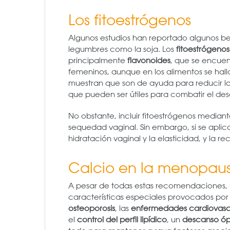
Los fitoestrógenos
Algunos estudios han reportado algunos be
legumbres como la soja. Los
fitoestrógenos
principalmente
flavonoides
, que se encuen
femeninos, aunque en los alimentos se hal
muestran que son de ayuda para reducir la 
que pueden ser útiles para combatir el des
No obstante, incluir fitoestrógenos median
sequedad vaginal. Sin embargo, si se apli
hidratación vaginal y la elasticidad, y la r
Calcio en la menopaus
A pesar de todas estas recomendaciones, l
características especiales provocados po
osteoporosis
, las
enfermedades cardiovasc
el
control del perfil lipídico
, un
descanso ó