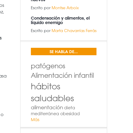
os
Escrito por
Montse Arboix
z,
Condensación y alimentos, el
líquido enemigo
Escrito por
Marta Chavarrías Ferràs
s
SE HABLA DE...
patógenos
Alimentación infantil
asa
hábitos
saludables
alimentación
dieta
mediterránea
obesidad
 o
Más