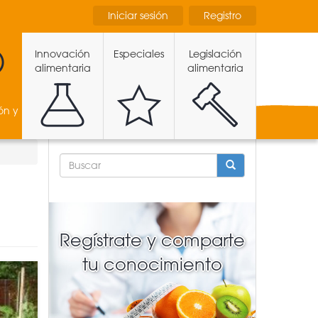
Iniciar sesión
Registro
Innovación
Especiales
Legislación
alimentaria
alimentaria
ón y
FORMULARIO
DE
BÚSQUEDA
BUSCAR
Regístrate y comparte
tu conocimiento