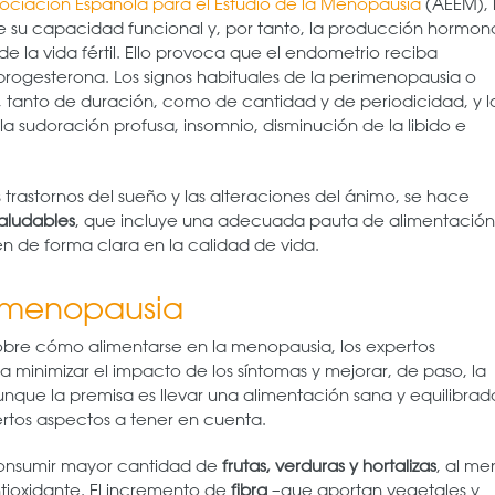
ociación Española para el Estudio de la Menopausia
(AEEM), 
 su capacidad funcional y, por tanto, la producción hormon
 de la vida fértil. Ello provoca que el endometrio reciba
progesterona. Los signos habituales de la perimenopausia o
o, tanto de duración, como de cantidad y de periodicidad, y l
a sudoración profusa, insomnio, disminución de la libido e
 trastornos del sueño y las alteraciones del ánimo, se hace
aludables
, que incluye una adecuada pauta de alimentación
yen de forma clara en la calidad de vida.
a menopausia
sobre cómo alimentarse en la menopausia, los expertos
minimizar el impacto de los síntomas y mejorar, de paso, la
nque la premisa es llevar una alimentación sana y equilibrad
ertos aspectos a tener en cuenta.
consumir mayor cantidad de
frutas, verduras y hortalizas
, al me
ntioxidante. El incremento de
fibra
–que aportan vegetales y