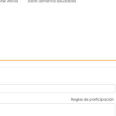
tse Arboix
sobre alimentos saludables
Reglas de participación