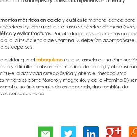
ciados como
sobrepeso y obesidad, hipertensión arterial y
imentos más ricos en calcio
y cuál es la manera idónea para
sus pérdidas ayuda a reducir la tasa de pérdida de masa ósea, 
ético y evitar fractura
s. Por otro lado, los suplementos de cal
cial o la insuficiencia de vitamina D, deberían acompañarse,
la osteoporosis.
e olvidar que el
tabaquismo
(que se asocia a una disminució
ura y dificulta la absorción intestinal de calcio) y el consumo
minuye la actividad osteoblástica y altera el metabolismo
ros minerales como fósforo y magnesio, y de la vitamina D) so
esarrollo, no únicamente de osteoporosis, sino también de
ves consecuencias.