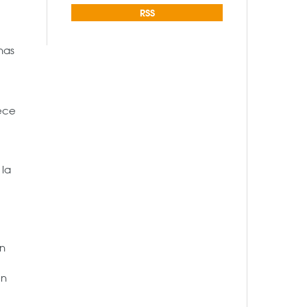
RSS
nas
rece
 la
en
én