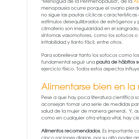
"Menoguía de la Perimenopausia", de la
As
menopausia ocurre porque el ovario pierde
no sigue las pautas cíclicas características
estímulos desequilibrados de estrógenos y 
climaterio son irregularidad en el sangrad
síntomas vasomotores, como los sofocos o l
irritabilidad y llanto fácil, entre otros.
Para sobrellevar tanto los sofocos como los
fundamental seguir una
pauta de hábitos s
ejercicio físico. Todos estos aspectos influ
Alimentarse bien en l
Pese a que hay poca literatura científica 
aconsejan tomar una serie de medidas para 
salud de la mujer de manera general. Y, au
como en cualquier otra etapa vital, hay ci
Alimentos recomendados
. Es importante 
cinco raciones diarias, por su alto poder a