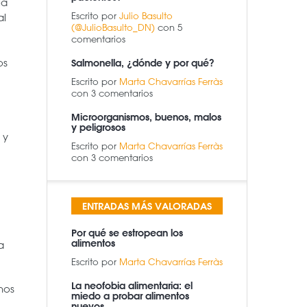
la
Escrito por
Julio Basulto
al
(@JulioBasulto_DN)
con 5
comentarios
os
Salmonella, ¿dónde y por qué?
Escrito por
Marta Chavarrías Ferràs
con 3 comentarios
Microorganismos, buenos, malos
y peligrosos
 y
Escrito por
Marta Chavarrías Ferràs
con 3 comentarios
ENTRADAS MÁS VALORADAS
Por qué se estropean los
alimentos
a
Escrito por
Marta Chavarrías Ferràs
La neofobia alimentaria: el
nos
miedo a probar alimentos
nuevos