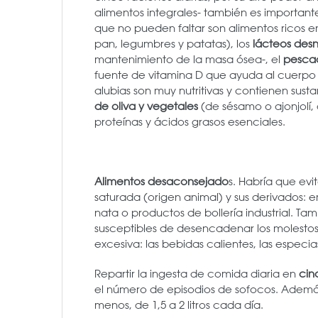
alimentos integrales- también es important
que no pueden faltar son alimentos ricos 
pan, legumbres y patatas), los
lácteos des
mantenimiento de la masa ósea-, el
pesca
fuente de vitamina D que ayuda al cuerpo a
alubias son muy nutritivas y contienen sust
de oliva y vegetales
(de sésamo o ajonjolí, d
proteínas y ácidos grasos esenciales.
Alimentos desaconsejado
s.
Habría que evit
saturada (origen animal) y sus derivados:
nata o productos de bollería industrial. Ta
susceptibles de desencadenar los molestos
excesiva: las bebidas calientes, las especia
Repartir la ingesta de comida diaria en
cin
el número de episodios de sofocos. Además
menos, de 1,5 a 2 litros cada día.