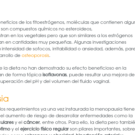
neficios de los fitoestrógenos, moléculas que contienen algu
son compuestos químicos no esteroideos,
tran en los vegetales pero que son similares a los estrógenos
lan en cantidades muy pequeñas. Algunas investigaciones
intensidad de sofocos, irritabilidad o ansiedad, además, pa
arrollo de
osteoporosis
.
te la dieta no han demostrado su efecto beneficioso en la
can de forma tópica
isoflavonas
, puede resultar una mejora de
ecuperación del pH y del volumen del fluido vaginal.
ia
os requerimientos ya una vez instaurada la menopausia tien
r el aumento de riesgo de desarrollar enfermedades como la
ulares
y el
cáncer
, entre otros. Para ello, la dieta pero tambi
ptimo
y el
ejercicio físico regular
son pilares importantes, sobre