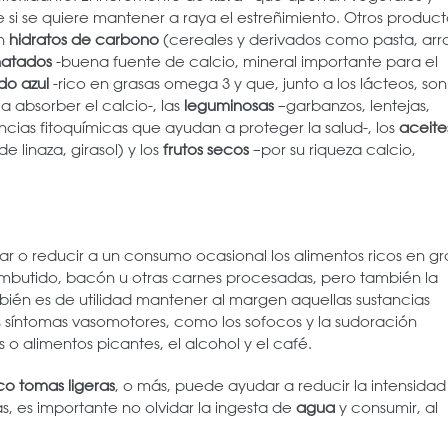
e si se quiere mantener a raya el estreñimiento. Otros product
en
hidratos de carbono
(cereales y derivados como pasta, arro
natados
-buena fuente de calcio, mineral importante para el
do azul
-rico en grasas omega 3 y que, junto a los lácteos, son
 absorber el calcio-, las
leguminosas
–garbanzos, lentejas,
ancias fitoquímicas que ayudan a proteger la salud-, los
aceite
e linaza, girasol) y los
frutos secos
–por su riqueza calcio,
ar o reducir a un consumo ocasional los alimentos ricos en gr
 embutido, bacón u otras carnes procesadas, pero también la
mbién es de utilidad mantener al margen aquellas sustancias
 síntomas vasomotores, como los sofocos y la sudoración
s o alimentos picantes, el alcohol y el café.
co tomas ligeras
, o más, puede ayudar a reducir la intensidad
, es importante no olvidar la ingesta de
agua
y consumir, al