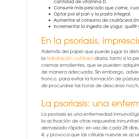
cantidad de vitamina D.
Consumir más pescado que carne, cuatr
Optar por el pan y la pasta integral.
Aumentar el consumo de crustáceos (meji
Incrementar la ingesta de yogur, quéfir y
En la psoriasis, impresc
Además del papel que puede jugar la dieta e
la
hidratación cutánea
diaria, tanto si la p
cremas emolientes, que se pueden adquirir
de manera adecuada. Sin embargo, advierte 
tronco, para evitar la formación de pústula
de procurarse las horas de descanso noctu
La psoriasis: una enf
La psoriasis es una enfermedad inmunológi
la activación de otras respuestas inmunita
demasiado rápido: en vez de cada 28 días, 
4, y provoca que las células nuevas se acu