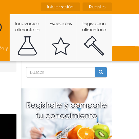
Iniciar sesión
Registro
Innovación
Especiales
Legislación
alimentaria
alimentaria
ón y
FORMULARIO
DE
BÚSQUEDA
BUSCAR
Regístrate y comparte
tu conocimiento