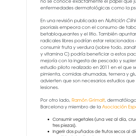
no se conoce exactamente el papel que jue
enfermedades dermatológicas como la psor
En una revisión publicada en
Nutrición Clín
psoriasis empeora con el consumo de tab
betabloqueantes y el litio. También apunta
radicales libres podrían estar relacionado
consumir fruta y verdura (sobre todo, zana
y vitamina C) podría beneficiar a estos pa
mejoría con la ingesta de pescado y suplem
estudio piloto realizado en 2011 en el que 
pimienta, comidas ahumadas, ternera y g
advierten que son necesarios estudios que 
lesiones.
Por otro lado,
Ramón Grimalt
, dermatólogo
Barcelona y miembro de la
Asociación Esp
Consumir vegetales (una vez al día, cr
tres piezas).
Ingerir dos puñados de frutos secos al dí