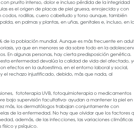
con prurito intenso, dolor e incluso pérdida de la integridad
as es el origen de placas de piel gruesa, enrojecida y con
 codos, rodillas, cuero cabelludo y torso aunque, también
lda, en palmas y plantas, en uñas, genitales e, incluso, en l
,8% de la población mundial. Aunque es más frecuente en adul
soriasis, ya que en menores se da sobre todo en la adolescen
exos. En algunas personas, hay cierta predisposición genética.
, esta enfermedad devalúa la calidad de vida del afectado, 
on efectos en la autoestima, en el entorno laboral y social,
 el rechazo injustificado, debido, más que nada, al
ulsiones, fototerapia UVB, fotoquimioterapia o medicamentos
pre bajo supervisión facultativa- ayudan a mantener la piel en 
vez más, los dermatólogos trabajan conjuntamente con
cuelas de la enfermedad. No hay que olvidar que los factores 
dad, además, de las infecciones, las variaciones climáticas
físico y psíquico.