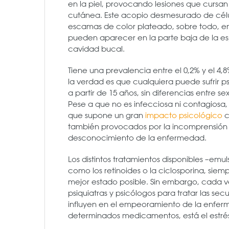
en la piel, provocando lesiones que cursan 
cutánea. Este acopio desmesurado de célul
escamas de color plateado, sobre todo, en
pueden aparecer en la parte baja de la espa
cavidad bucal.
Tiene una prevalencia entre el 0,2% y el 4
la verdad es que cualquiera puede sufrir p
a partir de 15 años, sin diferencias entre s
Pese a que no es infecciosa ni contagiosa
que supone un gran
impacto psicológico
c
también provocados por la incomprensión y
desconocimiento de la enfermedad.
Los distintos tratamientos disponibles –em
como los retinoides o la ciclosporina, siem
mejor estado posible. Sin embargo, cada 
psiquiatras y psicólogos para tratar las se
influyen en el empeoramiento de la enferme
determinados medicamentos, está el estrés 