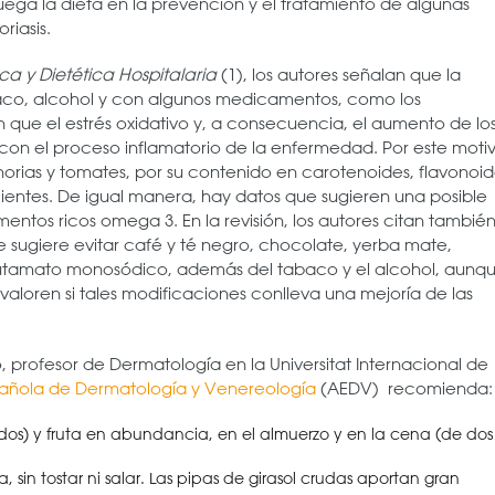
ga la dieta en la prevención y el tratamiento de algunas
iasis.
ica y Dietética Hospitalaria
(1), los autores señalan que la
aco, alcohol y con algunos medicamentos, como los
n que el estrés oxidativo y, a consecuencia, el aumento de lo
s con el proceso inflamatorio de la enfermedad. Por este moti
horias y tomates, por su contenido en carotenoides, flavonoi
cientes. De igual manera, hay datos que sugieren una posible
entos ricos omega 3. En la revisión, los autores citan tambié
se sugiere evitar café y té negro, chocolate, yerba mate,
lutamato monosódico, además del tabaco y el alcohol, aunq
valoren si tales modificaciones conlleva una mejoría de las
, profesor de Dermatología en la Universitat Internacional de
añola de Dermatología y Venereología
(AEDV) recomienda:
udos) y fruta en abundancia, en el almuerzo y en la cena (de dos
a, sin tostar ni salar. Las pipas de girasol crudas aportan gran