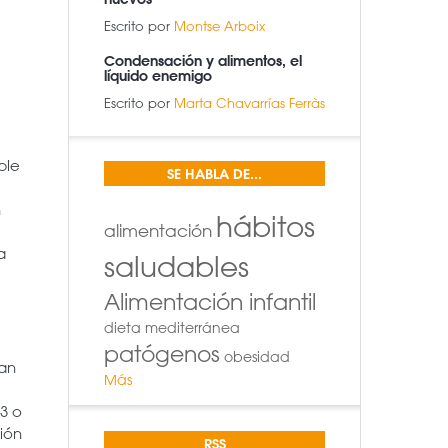
Escrito por
Montse Arboix
Condensación y alimentos, el
líquido enemigo
Escrito por
Marta Chavarrías Ferràs
ble
SE HABLA DE...
n
hábitos
alimentación
a
saludables
Alimentación infantil
dieta mediterránea
patógenos
obesidad
can
Más
3 o
ión
RSS