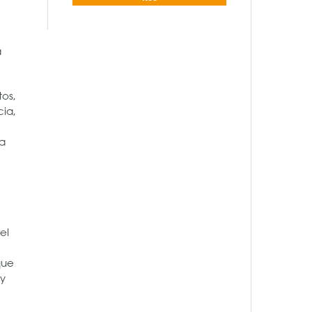
a
tos,
cia,
ya
el
que
 y