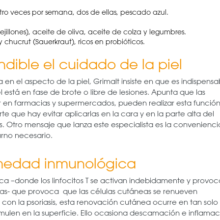
o veces por semana, dos de ellas, pescado azul.
llones), aceite de oliva, aceite de colza y legumbres.
 chucrut (Sauerkraut), ricos en probióticos.
indible el cuidado de la piel
n el aspecto de la piel, Grimalt insiste en que es indispensa
iel está en fase de brote o libre de lesiones. Apunta que las
 en farmacias y supermercados, pueden realizar esta funció
que hay evitar aplicarlas en la cara y en la parte alta del
s. Otro mensaje que lanza este especialista es la convenienci
rno necesario.
ermedad inmunológica
ca –donde los linfocitos T se activan indebidamente y provo
rias- que provoca que las células cutáneas se renueven
con la psoriasis, esta renovación cutánea ocurre en tan solo 
mulen en la superficie. Ello ocasiona descamación e inflamac