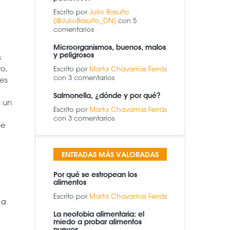
Escrito por
Julio Basulto
(@JulioBasulto_DN)
con 5
comentarios
Microorganismos, buenos, malos
y peligrosos
s
vo,
Escrito por
Marta Chavarrías Ferràs
con 3 comentarios
des
Salmonella, ¿dónde y por qué?
n un
Escrito por
Marta Chavarrías Ferràs
con 3 comentarios
ue
ENTRADAS MÁS VALORADAS
Por qué se estropean los
alimentos
Escrito por
Marta Chavarrías Ferràs
 a
La neofobia alimentaria: el
miedo a probar alimentos
nuevos