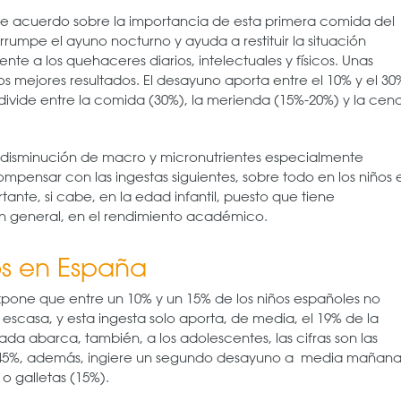
 de acuerdo sobre la importancia de esta primera comida del
rrumpe el ayuno nocturno y ayuda a restituir la situación
te a los quehaceres diarios, intelectuales y físicos. Unas
 mejores resultados. El desayuno aporta entre el 10% y el 30
se divide entre la comida (30%), la merienda (15%-20%) y la cen
disminución de macro y micronutrientes especialmente
mpensar con las ingestas siguientes, sobre todo en los niños 
ante, si cabe, en la edad infantil, puesto que tiene
en general, en el rendimiento académico.
os en España
xpone que entre un 10% y un 15% de los niños españoles no
scasa, y esta ingesta solo aporta, de media, el 19% de la
da abarca, también, a los adolescentes, las cifras son las
n 45%, además, ingiere un segundo desayuno a media mañana
 o galletas (15%).