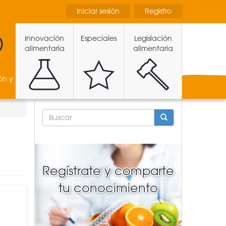
Iniciar sesión
Registro
Innovación
Especiales
Legislación
alimentaria
alimentaria
ón y
FORMULARIO
DE
BÚSQUEDA
BUSCAR
Regístrate y comparte
tu conocimiento