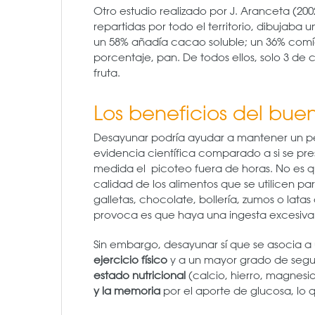
Otro estudio realizado por J. Aranceta (200
repartidas por todo el territorio, dibujaba
un 58% añadía cacao soluble; un 36% comía
porcentaje, pan. De todos ellos, solo 3 de
fruta.
Los beneficios del bu
Desayunar podría ayudar a mantener un pes
evidencia científica comparado a si se pre
medida el picoteo fuera de horas. No es q
calidad de los alimentos que se utilicen pa
galletas, chocolate, bollería, zumos o lata
provoca es que haya una ingesta excesiva e
Sin embargo, desayunar sí que se asocia 
ejercicio físico
y a un mayor grado de segu
estado nutricional
(calcio, hierro, magnesio
y la memoria
por el aporte de glucosa, lo q