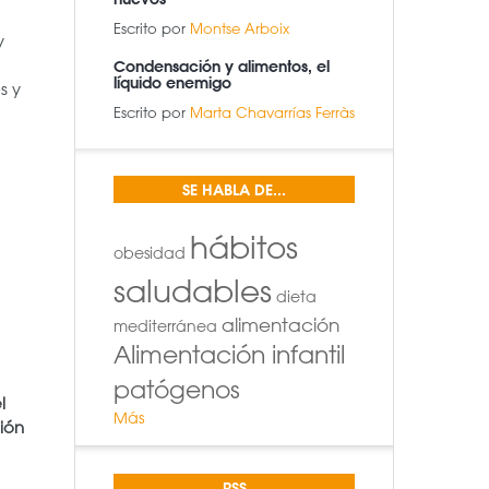
Escrito por
Montse Arboix
y
Condensación y alimentos, el
líquido enemigo
s y
Escrito por
Marta Chavarrías Ferràs
SE HABLA DE...
hábitos
obesidad
saludables
dieta
alimentación
mediterránea
Alimentación infantil
patógenos
l
Más
ión
RSS