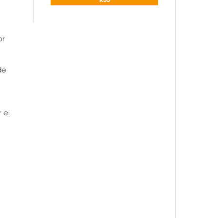
or
de
 el