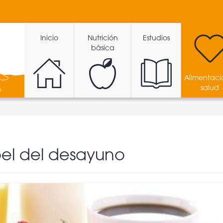
Inicio
Nutrición
Estudios
básica
Alimentaci
salud
pel del desayuno