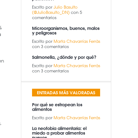
Escrito por
Julio Basulto
(@JulioBasulto_DN)
con 5
comentarios
%
Microorganismos, buenos, malos
y peligrosos
a
Escrito por
Marta Chavarrías Ferràs
con 3 comentarios
Salmonella, ¿dónde y por qué?
en
Escrito por
Marta Chavarrías Ferràs
con 3 comentarios
ENTRADAS MÁS VALORADAS
Por qué se estropean los
alimentos
Escrito por
Marta Chavarrías Ferràs
,
La neofobia alimentaria: el
miedo a probar alimentos
nuevos