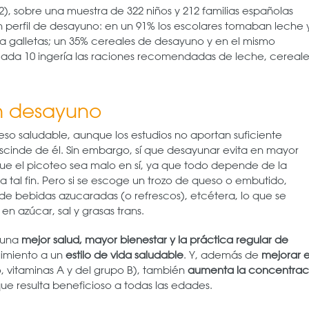
2), sobre una muestra de 322 niños y 212 familias españolas
 un perfil de desayuno: en un 91% los escolares tomaban leche 
 galletas; un 35% cereales de desayuno y en el mismo
 cada 10 ingería las raciones recomendadas de leche, cereale
en desayuno
o saludable, aunque los estudios no aportan suficiente
scinde de él. Sin embargo, sí que desayunar evita en mayor
ue el picoteo sea malo en sí, ya que todo depende de la
ra tal fin. Pero si se escoge un trozo de queso o embutido,
s de bebidas azucaradas (o refrescos), etcétera, lo que se
n azúcar, sal y grasas trans.
a una
mejor salud, mayor bienestar y la práctica regular de
imiento a un
estilo de vida saludable
. Y, además de
mejorar e
, vitaminas A y del grupo B), también
aumenta la concentrac
ue resulta beneficioso a todas las edades.