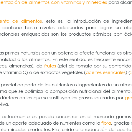
entación de alimentos con vitaminas y minerales
para alcan
iento de alimentos
, esto es, la introducción de ingredien
o contiene hasta niveles adecuados para lograr un efe
ncionales enriquecidos son los productos cárnicos con áci
ias primas naturales con un potencial efecto funcional es otr
onalidad a los alimentos. En este sentido, es frecuente encon
es, almendras), de
frutas
(piel de tomate por su contenido
 vitamina C) o de extractos vegetales (
aceites esenciales
) (
o parcial de parte de los nutrientes o ingredientes de un alim
rma que se optimiza la composición nutricional del alimento
 lácteos en los que se sustituyen las grasas saturadas por
gra
liva.
s, actualmente es posible encontrar en el mercado gamas
 de un aporte adecuado de nutrientes como la
fibra
, gracias 
terminados productos. Ello, unido a la reducción del aport