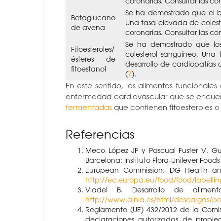
coronarias. Consultar las c
Se ha demostrado que el b
Betaglucano
Una tasa elevada de coleste
de avena
coronarias. Consultar las c
Se ha demostrado que los f
Fitoesteroles/
colesterol sanguíneo. Una 
ésteres de
desarrollo de cardiopatías 
fitoestanol
(
7
).
En este sentido, los alimentos funcionale
enfermedad cardiovascular que se encuen
fermentadas
que contienen fitoesteroles o 
Referencias
Meco López JF y Pascual Fuster V. Gu
Barcelona: Instituto Flora-Unilever Foods 
European Commission. DG Health and
http://ec.europa.eu/food/food/labellin
Viadel B. Desarrollo de alimento
http://www.ainia.es/html/descargas/por
Reglamento (UE) 432/2012 de la Comis
declaraciones autorizadas de propied