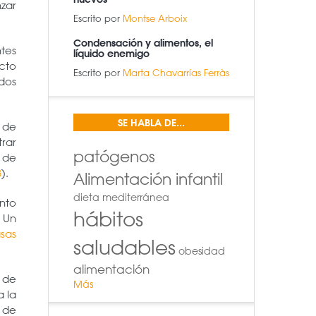
zar
Escrito por
Montse Arboix
Condensación y alimentos, el
tes
líquido enemigo
cto
Escrito por
Marta Chavarrías Ferràs
dos
SE HABLA DE...
o de
trar
patógenos
 de
3
).
Alimentación infantil
dieta mediterránea
ento
hábitos
. Un
sas
saludables
obesidad
alimentación
 de
Más
a la
e de