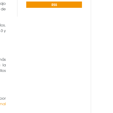
Bajo
RSS
 de
os.
3 y
 más
 la
llos
por
mal