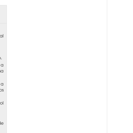
al
o.
 a
sa
 a
os
ol
de