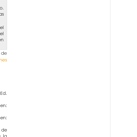
o.
as
el
el
en
o de
hes
 Ed.
en:
en:
a de
a la