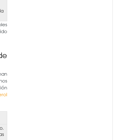
la
les
ido
de
han
nos
ión
erol
o.
as