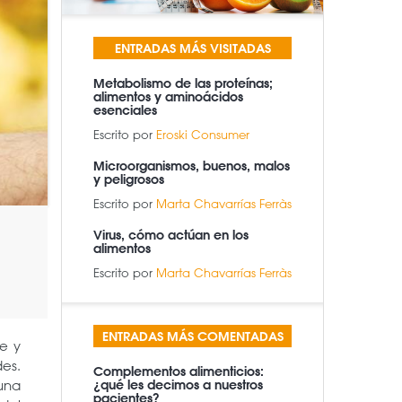
ENTRADAS MÁS VISITADAS
Metabolismo de las proteínas;
alimentos y aminoácidos
esenciales
Escrito por
Eroski Consumer
Microorganismos, buenos, malos
y peligrosos
Escrito por
Marta Chavarrías Ferràs
Virus, cómo actúan en los
alimentos
Escrito por
Marta Chavarrías Ferràs
ENTRADAS MÁS COMENTADAS
le y
es.
Complementos alimenticios:
una
¿qué les decimos a nuestros
pacientes?