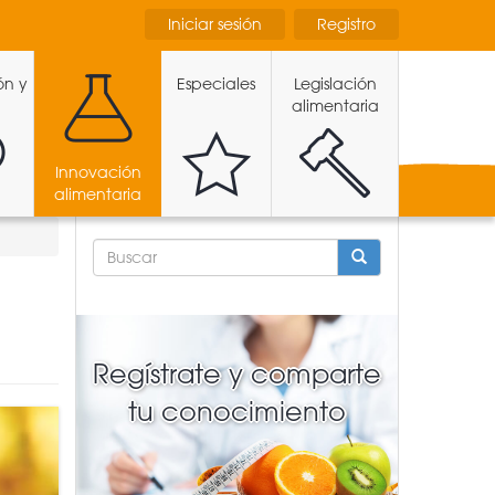
Iniciar sesión
Registro
ón y
Especiales
Legislación
alimentaria
Innovación
alimentaria
FORMULARIO
DE
BÚSQUEDA
BUSCAR
Regístrate y comparte
tu conocimiento