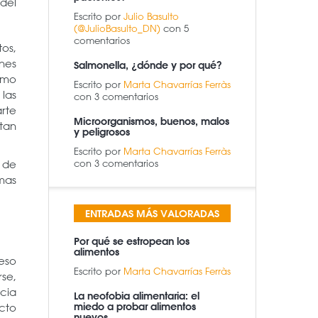
 del
Escrito por
Julio Basulto
(@JulioBasulto_DN)
con 5
comentarios
tos,
nes
Salmonella, ¿dónde y por qué?
omo
Escrito por
Marta Chavarrías Ferràs
las
con 3 comentarios
rte
Microorganismos, buenos, malos
ntan
y peligrosos
Escrito por
Marta Chavarrías Ferràs
con 3 comentarios
 de
mas
ENTRADAS MÁS VALORADAS
Por qué se estropean los
alimentos
eso
Escrito por
Marta Chavarrías Ferràs
rse,
ncia
La neofobia alimentaria: el
miedo a probar alimentos
cto
nuevos