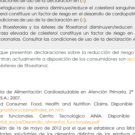
ondiciones de uso de la declaración en (
5
)
etaglucano de avena disminuye/reduce el colesterol sanguíne
rol constituye un factor de riesgo en el desarrollo de cardiopatí
ondiciones de uso de la declaración en (
6
).
itoesteroles y los ésteres de fitoestanol disminuyen/reducen 
tasa elevada de colesterol constituye un factor de riesgo en 
coronarias. Consultar las condiciones de uso de la declaración 
s que presentan declaraciones sobre la reducción del riesg
tran actualmente a disposición de los consumidores son
lec
ésteres de fitoestanol.
ía de Alimentación Cardiosaludable en Atención Primaria. 2ª
S.A.; 2007.
 Consumer. Food. Health and Nutrition Claims. Disponible 
gnutrition/claims/index_en.htm
s funcionales. Centro Tecnológico AINIA. Disponible 
tal_socios/Desarrollo_alimentos_funcionales.pdf
ión de 16 de mayo de 2012 por el que se establece una list
ades saludables de los alimentos distintas de las relativas 