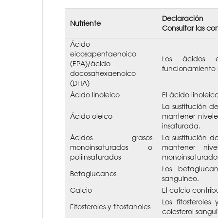
Declaración
Nutriente
Consultar las co
Ácido
eicosapentaenoico
Los ácidos e
(EPA)/ácido
funcionamiento 
docosahexaenoico
(DHA)
Ácido linoleico
El ácido linolei
La sustitución d
Ácido oleico
mantener nivele
insaturada.
Ácidos grasos
La sustitución d
monoinsaturados o
mantener nive
poliinsaturados
monoinsaturados 
Los betaglucan
Betaglucanos
sanguíneo.
Calcio
El calcio contri
Los fitosterole
Fitosteroles y fitostanoles
colesterol sangu