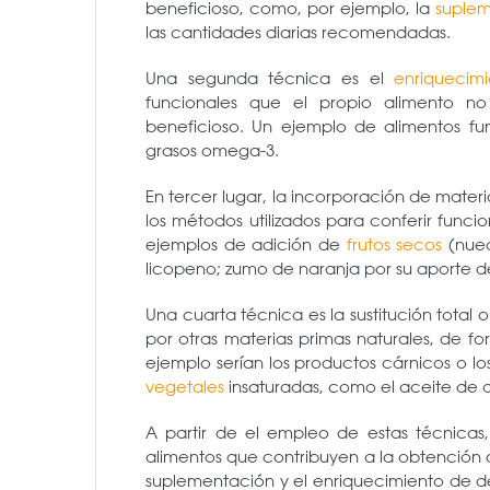
beneficioso, como, por ejemplo, la
suplem
las cantidades diarias recomendadas.
Una segunda técnica es el
enriquecim
funcionales que el propio alimento n
beneficioso. Un ejemplo de alimentos fu
grasos omega-3.
En tercer lugar, la incorporación de mater
los métodos utilizados para conferir funci
ejemplos de adición de
frutos secos
(nuec
licopeno; zumo de naranja por su aporte de
Una cuarta técnica es la sustitución total 
por otras materias primas naturales, de fo
ejemplo serían los productos cárnicos o los
vegetales
insaturadas, como el aceite de o
A partir de el empleo de estas técnica
alimentos que contribuyen a la obtención
suplementación y el enriquecimiento de de