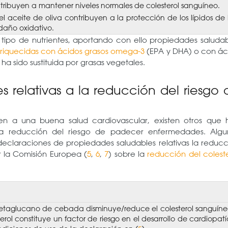
tribuyen a mantener niveles normales de colesterol sanguíneo.
del aceite de oliva contribuyen a la protección de los lípidos de 
 daño oxidativo.
 tipo de nutrientes, aportando con ello propiedades saludab
riquecidas con ácidos grasos omega-3
(EPA y DHA) o con ác
a sido sustituida por grasas vegetales.
 relativas a la reducción del riesgo 
en a una buena salud cardiovascular, existen otros que 
la reducción del riesgo de padecer enfermedades. Algu
eclaraciones de propiedades saludables relativas la reducc
 la Comisión Europea (
5
,
6
,
7
) sobre la
reducción del colest
etaglucano de cebada disminuye/reduce el colesterol sanguíne
rol constituye un factor de riesgo en el desarrollo de cardiopatí