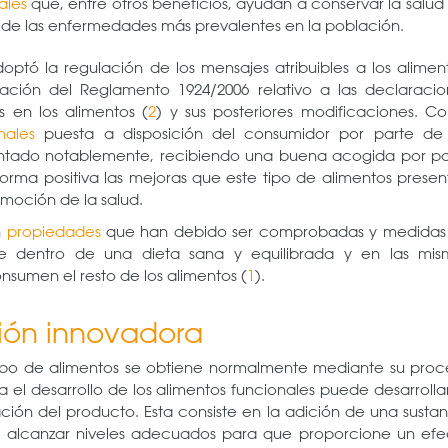
ales
que, entre otros beneficios, ayudan a conservar la salud
a de las enfermedades más prevalentes en la población.
optó la regulación de los mensajes atribuibles a los alimen
icación del Reglamento 1924/2006 relativo a las declaracio
s en los alimentos (
2
) y sus posteriores modificaciones. C
nales
puesta a disposición del consumidor por parte de 
ntado notablemente, recibiendo una buena acogida por pa
orma positiva las mejoras que este tipo de alimentos prese
omoción de la salud.
n
propiedades
que han debido ser comprobadas y medidas
se dentro de una dieta sana y equilibrada y en las mis
sumen el resto de los alimentos (
1
).
ión innovadora
tipo de alimentos se obtiene normalmente mediante su proc
a el desarrollo de los alimentos funcionales puede desarrolla
ción del producto. Esta consiste en la adición de una susta
a alcanzar niveles adecuados para que proporcione un efe