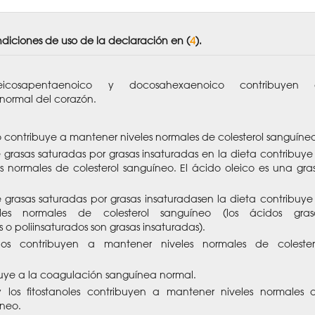
ndiciones de uso de la declaración en (
4
).
icosapentaenoico y docosahexaenoico contribuyen 
normal del corazón.
co contribuye a mantener niveles normales de colesterol sanguíne
e grasas saturadas por grasas insaturadas en la dieta contribuye
s normales de colesterol sanguíneo. El ácido oleico es una gra
e grasas saturadas por grasas insaturadasen la dieta contribuye
les normales de colesterol sanguíneo (los ácidos gras
o poliinsaturados son grasas insaturadas).
os contribuyen a mantener niveles normales de colester
buye a la coagulación sanguínea normal.
s y los fitostanoles contribuyen a mantener niveles normales 
íneo.