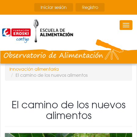
Pasar
Iniciar sesión
Registro
al
contenido
principal
Togg
navi
Innovación alimentaria
El camino de los nuevos alimentos
El camino de los nuevos
alimentos