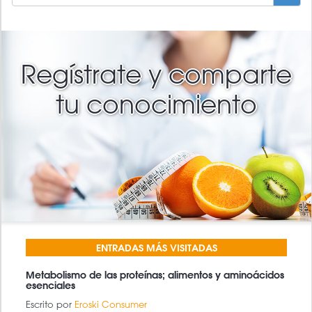
DE
BÚSQUEDA
BUSCAR
Regístrate y comparte
tu conocimiento
ENTRADAS MÁS VISITADAS
Metabolismo de las proteínas; alimentos y aminoácidos
esenciales
Escrito por
Eroski Consumer