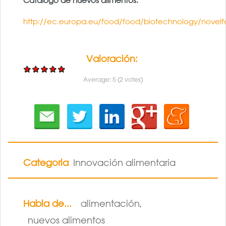
Catálogo de nuevos alimentos:
http://ec.europa.eu/food/food/biotechnology/novel
Valoración:
Average:
5
(
2
votes)
Categoria
Innovación alimentaria
Habla de...
alimentación
,
nuevos alimentos