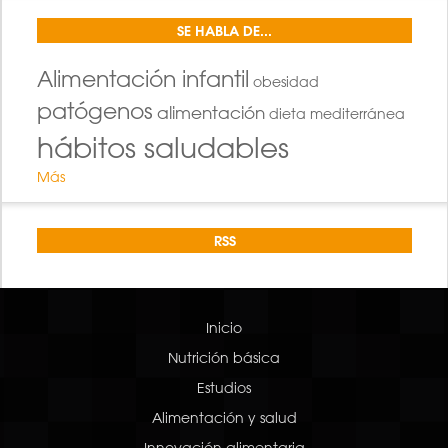
SE HABLA DE...
Alimentación infantil
obesidad
patógenos
alimentación
dieta mediterránea
hábitos saludables
Más
RSS
Inicio
Nutrición básica
Estudios
Alimentación y salud
Innovación alimentaria