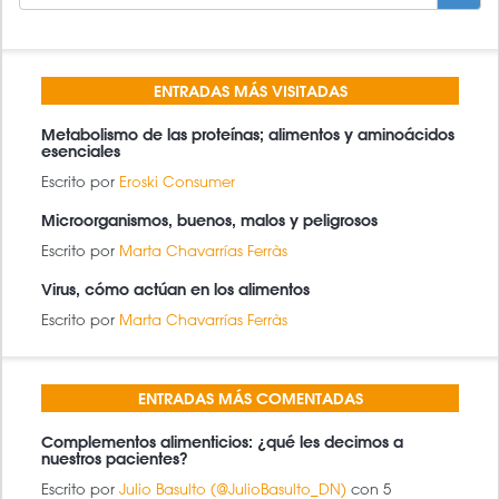
DE
BÚSQUEDA
BUSCAR
ENTRADAS MÁS VISITADAS
Metabolismo de las proteínas; alimentos y aminoácidos
esenciales
Escrito por
Eroski Consumer
Microorganismos, buenos, malos y peligrosos
Escrito por
Marta Chavarrías Ferràs
Virus, cómo actúan en los alimentos
Escrito por
Marta Chavarrías Ferràs
ENTRADAS MÁS COMENTADAS
Complementos alimenticios: ¿qué les decimos a
nuestros pacientes?
Escrito por
Julio Basulto (@JulioBasulto_DN)
con 5