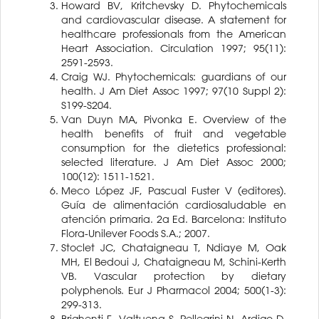
Howard BV, Kritchevsky D. Phytochemicals
and cardiovascular disease. A statement for
healthcare professionals from the American
Heart Association. Circulation 1997; 95(11):
2591-2593.
Craig WJ. Phytochemicals: guardians of our
health. J Am Diet Assoc 1997; 97(10 Suppl 2):
S199-S204.
Van Duyn MA, Pivonka E. Overview of the
health benefits of fruit and vegetable
consumption for the dietetics professional:
selected literature. J Am Diet Assoc 2000;
100(12): 1511-1521.
Meco López JF, Pascual Fuster V (editores).
Guía de alimentación cardiosaludable en
atención primaria. 2a Ed. Barcelona: Instituto
Flora-Unilever Foods S.A.; 2007.
Stoclet JC, Chataigneau T, Ndiaye M, Oak
MH, El Bedoui J, Chataigneau M, Schini-Kerth
VB. Vascular protection by dietary
polyphenols. Eur J Pharmacol 2004; 500(1-3):
299-313.
Brighenti F, Valtuena S, Pellegrini N, Ardigo D,