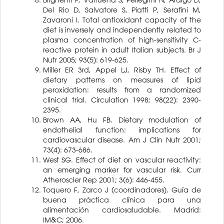
Del Rio D, Salvatore S, Piatti P, Serafini M,
Zavaroni I. Total antioxidant capacity of the
diet is inversely and independently related to
plasma concentration of high-sensitivity C-
reactive protein in adult Italian subjects. Br J
Nutr 2005; 93(5): 619-625.
Miller ER 3rd, Appel LJ, Risby TH. Effect of
dietary patterns on measures of lipid
peroxidation: results from a randomized
clinical trial. Circulation 1998; 98(22): 2390-
2395.
Brown AA, Hu FB. Dietary modulation of
endothelial function: implications for
cardiovascular disease. Am J Clin Nutr 2001;
73(4): 673-686.
West SG. Effect of diet on vascular reactivity:
an emerging marker for vascular risk. Curr
Atheroscler Rep 2001; 3(6): 446-455.
Toquero F, Zarco J (coordinadores). Guía de
buena práctica clínica para una
alimentación cardiosaludable. Madrid:
IM&C; 2006.