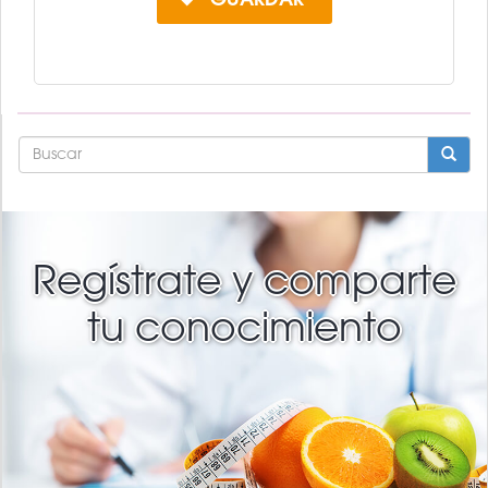
FORMULARIO
DE
BÚSQUEDA
BUSCAR
Regístrate y comparte
tu conocimiento