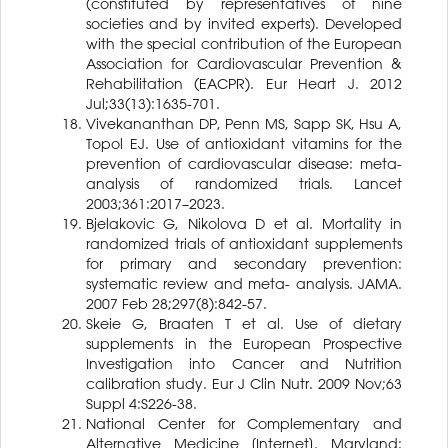
(constituted by representatives of nine
societies and by invited experts). Developed
with the special contribution of the European
Association for Cardiovascular Prevention &
Rehabilitation (EACPR). Eur Heart J. 2012
Jul;33(13):1635-701.
Vivekananthan DP, Penn MS, Sapp SK, Hsu A,
Topol EJ. Use of antioxidant vitamins for the
prevention of cardiovascular disease: meta-
analysis of randomized trials. Lancet
2003;361:2017–2023.
Bjelakovic G, Nikolova D et al. Mortality in
randomized trials of antioxidant supplements
for primary and secondary prevention:
systematic review and meta- analysis. JAMA.
2007 Feb 28;297(8):842-57.
Skeie G, Braaten T et al. Use of dietary
supplements in the European Prospective
Investigation into Cancer and Nutrition
calibration study. Eur J Clin Nutr. 2009 Nov;63
Suppl 4:S226-38.
National Center for Complementary and
Alternative Medicine [Internet]. Maryland: