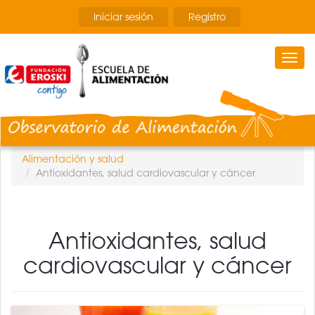
Pasar
Iniciar sesión
Registro
al
contenido
principal
Togg
navi
Alimentación y salud
Antioxidantes, salud cardiovascular y cáncer
Antioxidantes, salud
cardiovascular y cáncer