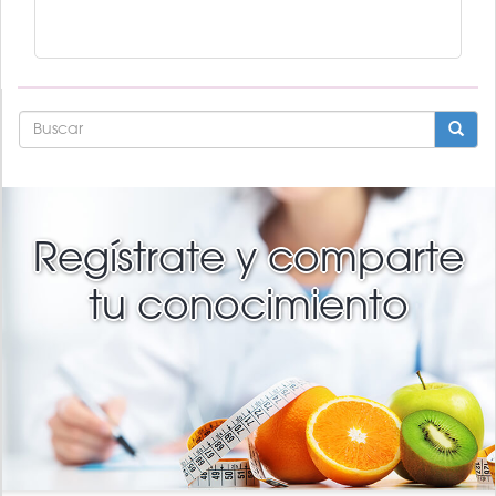
FORMULARIO
DE
BÚSQUEDA
BUSCAR
Regístrate y comparte
tu conocimiento