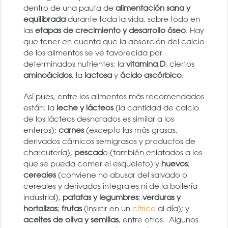
dentro de una pauta de
alimentación sana y
equilibrada
durante toda la vida, sobre todo en
las
etapas de crecimiento y desarrollo óseo
. Hay
que tener en cuenta que la absorción del calcio
de los alimentos se ve favorecida por
determinados nutrientes: la
vitamina D
, ciertos
aminoácidos
, la
lactosa
y
ácido ascórbico
.
Así pues, entre los alimentos más recomendados
están: la
leche y lácteos
(la cantidad de calcio
de los lácteos desnatados es similar a los
enteros);
carnes
(excepto las más grasas,
derivados cárnicos semigrasos y productos de
charcutería),
pescad
o (también enlatados a los
que se pueda comer el esqueleto) y
huevos
;
cereales
(conviene no abusar del salvado o
cereales y derivados integrales ni de la bollería
industrial),
patatas y legumbres
;
verduras y
hortalizas
;
frutas
(insistir en un
cítrico
al día); y
aceites de oliva y semillas
, entre otros. Algunos