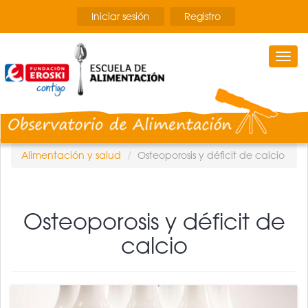
Pasar
Iniciar sesión
Registro
al
contenido
principal
Togg
navi
Alimentación y salud
Osteoporosis y déficit de calcio
Osteoporosis y déficit de
calcio