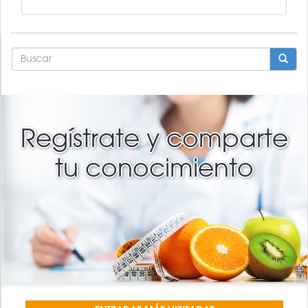
FORMULARIO
DE
BÚSQUEDA
BUSCAR
Regístrate y comparte
tu conocimiento