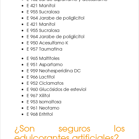
E 421 Manitol
E 955 Sucralosa
E 964 Jarabe de poliglicitol
E 421 Manitol
E 955 Sucralosa
E 964 Jarabe de poliglicitol
E 950 Acesulfamo K
E 957 Taumatina
E 965 Maltitoles
E 951 Aspartamo
E 959 Neohesperidina DC
E 966 Lactitol
E 952 Ciclamatos
E 960 Glucósidos de esteviol
E 967 Xilitol
E 953 Isomaltosa
E 961 Neotamo
E 968 Eritritol
¿Son seguros los
edulcorantes artificiales?