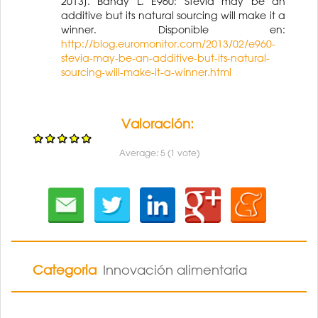
2013]. Bandy L. E960: Stevia may be an
additive but its natural sourcing will make it a
winner. Disponible en:
http://blog.euromonitor.com/2013/02/e960-
stevia-may-be-an-additive-but-its-natural-
sourcing-will-make-it-a-winner.html
Valoración:
Average:
5
(
1
vote)
Categoria
Innovación alimentaria