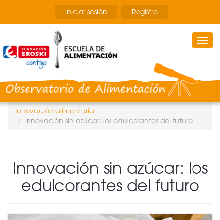
Pasar
Iniciar sesión
Registro
al
contenido
principal
Togg
navi
Innovación alimentaria
Innovación sin azúcar: los edulcorantes del futuro
Innovación sin azúcar: los
edulcorantes del futuro