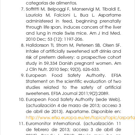
categorías de alimentos.
Soffritti M, Belpoggi F, Manservigi M, Tibaldi E,
Lauriola M, Falcioni L, Bua L. Aspartame
administered in feed, beginning prenatally
through life span, induces cancers of the liver
and lung in male Swiss mice. Am J Ind Med.
2010 Dec; 53 (12): 1197-206.
Halldorsson TI, Strom M, Petersen SB, Olsen SF.
Intake of artificially sweetened soft drinks and
risk of preterm delivery: a prospective cohort
study in 59,334 Danish pregnant women. Am
J Clin Nutr. 2010 Sep; 92(3), 626-633.
European Food Safety Authority. EFSA
Statement on the scientific evaluation of two
studies related to the safety of artificial
sweeteners. EFSA Journal 2011;9(2):2089.
European Food Safety Authority [sede Web].
[actualización 4 de marzo de 2013; acceso 3
de abril de 2013]. Aspartame. Disponible en:
http://www.efsa.europa.eu/en/topics/topic/aspart
Euromonitor International. [actualización 11
de febrero de 2013; acceso 3 de abril de