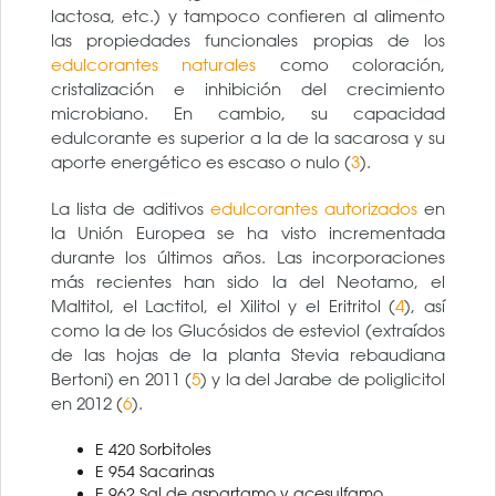
lactosa, etc.) y tampoco confieren al alimento
las propiedades funcionales propias de los
edulcorantes naturales
como coloración,
cristalización e inhibición del crecimiento
microbiano. En cambio, su capacidad
edulcorante es superior a la de la sacarosa y su
aporte energético es escaso o nulo (
3
).
La lista de aditivos
edulcorantes autorizados
en
la Unión Europea se ha visto incrementada
durante los últimos años. Las incorporaciones
más recientes han sido la del Neotamo, el
Maltitol, el Lactitol, el Xilitol y el Eritritol (
4
), así
como la de los Glucósidos de esteviol (extraídos
de las hojas de la planta Stevia rebaudiana
Bertoni) en 2011 (
5
) y la del Jarabe de poliglicitol
en 2012 (
6
).
E 420 Sorbitoles
E 954 Sacarinas
E 962 Sal de aspartamo y acesulfamo