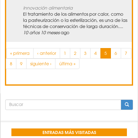
Innovación alimentaria
El tratamiento de los alimentos por calor, como
la pasteurización o la esterilización, es una de las
técnicas de conservación de larga duración....
10 años 10 meses
ago
« primera
‹ anterior
1
2
3
4
5
6
7
8
9
siguiente ›
última »
FORMULARIO
DE
BÚSQUEDA
BUSCAR
ENTRADAS MÁS VISITADAS