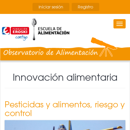
Pasar
Iniciar sesión
Registro
al
contenido
principal
Togg
navi
Innovación alimentaria
Pesticidas y alimentos, riesgo y
control